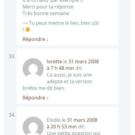
d’artichaud’ par exemple !?
Merci pour ta réponse
Très bonne semaine
–> Tu peux mettre le lien, bien sûr
!
Répondre
↓
lorette
le
31 mars 2008
à 7 h 48 min
dit:
Ca aussi, je suis une
adepte et ta version
brebis me dit bien.
Répondre
↓
Elodie
le
31 mars 2008
à 20 h 53 min
dit:
Une petite question qui