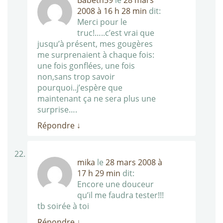
Babeth59
le
28 mars
2008 à 16 h 28 min
dit:
Merci pour le
truc!…..c’est vrai que
jusqu’à présent, mes gougères
me surprenaient à chaque fois:
une fois gonflées, une fois
non,sans trop savoir
pourquoi..j’espère que
maintenant ça ne sera plus une
surprise….
Répondre
↓
mika
le
28 mars 2008 à
17 h 29 min
dit:
Encore une douceur
qu’il me faudra tester!!!
tb soirée à toi
Répondre
↓