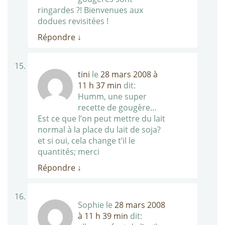
ringardes ?! Bienvenues aux
dodues revisitées !
Répondre
↓
tini
le
28 mars 2008 à
11 h 37 min
dit:
Humm, une super
recette de gougère…
Est ce que l’on peut mettre du lait
normal à la place du lait de soja?
et si oui, cela change t’il le
quantités; merci
Répondre
↓
Sophie
le
28 mars 2008
à 11 h 39 min
dit: