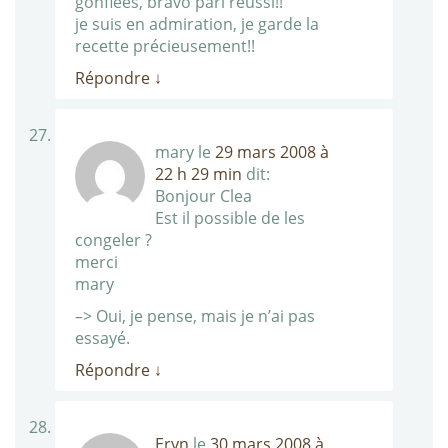
gonflées, bravo pari reussi!!
je suis en admiration, je garde la
recette précieusement!!
Répondre
↓
mary
le
29 mars 2008 à
22 h 29 min
dit:
Bonjour Clea
Est il possible de les
congeler ?
merci
mary
–> Oui, je pense, mais je n’ai pas
essayé.
Répondre
↓
Eryn
le
30 mars 2008 à