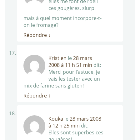
elles me font de l’oeil
ces gougères, slurp!
mais à quel moment incorpore-t-
on le fromage?
Répondre
↓
Kristien
le
28 mars
2008 à 11 h 51 min
dit:
Merci pour l’astuce, je
vais les tester avec un
mix de farine sans gluten!
Répondre
↓
Kouka
le
28 mars 2008
à 12 h 25 min
dit:
Elles sont superbes ces
gougères!