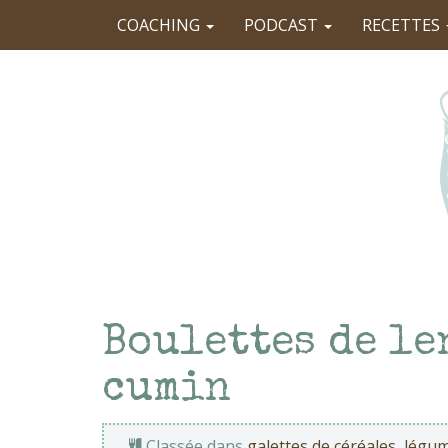
COACHING
PODCAST
RECETTES
Boulettes de le
cumin
Classée dans
galettes de céréales
,
légum