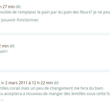
h 27 min
dit:
ossible de remplacer le pain par du pain des fleurs? je ne pe
t pouvoir fonctionner.
2 min
dit:
am !
le
2 mars 2011 à 12 h 22 min
dit:
entilles corail mais un peu de changement me fera du bien.
u acceptera a nouveau de manger des lentilles sous cette 
é….