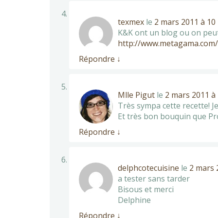
texmex
le
2 mars 2011 à 10
K&K ont un blog ou on peut 
http://www.metagama.com/
Répondre
↓
Mlle Pigut
le
2 mars 2011 à 
Très sympa cette recette! J
Et très bon bouquin que Pr
Répondre
↓
delphcotecuisine
le
2 mars 
a tester sans tarder
Bisous et merci
Delphine
Répondre
↓