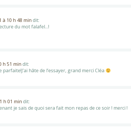
 à 10 h 48 min
dit:
lecture du mot falafel…!
0 h 51 min
dit:
parfaite!J’ai hâte de l’essayer, grand merci Cléa
1 h 01 min
dit:
nant je sais de quoi sera fait mon repas de ce soir ! merci !