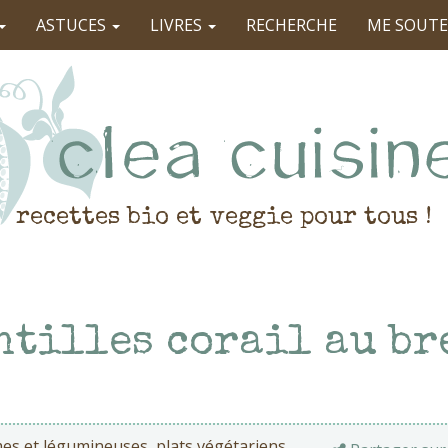
ASTUCES
LIVRES
RECHERCHE
ME SOUTE
recettes bio et veggie pour tous !
ntilles corail au br
es et légumineuses
,
plats végétariens