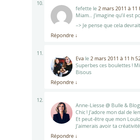
fefette
le
2 mars 2011 à 11 
Miam… j’imagine qu’il est p
–> Je pense que cela devrai
Répondre
↓
Eva
le
2 mars 2011 à 11 h 5
Superbes ces boulettes ! Mi
Bisous
Répondre
↓
Anne-Liesse @ Bulle & Blog
Chic ! J’adore mon dal de l
Et peut-être que mon Loulo
J’aimerais avoir ta créativit
Répondre
↓