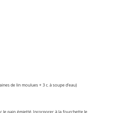
ines de lin moulues + 3 c. à soupe d’eau)
c le pain émietté. Incorporer à la fourchette le