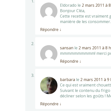
Eldorado
le
2 mars 2011 à 8
Bonjour Cléa,
Cette recette est vraiment g
manière de les consommer.
Répondre
↓
sansan
le
2 mars 2011 à 8 
mmmmmmmmmm! merci pour le m
Répondre
↓
barbara
le
2 mars 2011 à 9 
Ce qui est vraiment chouette 
Suivant le contenu du frigo 
décliner selon les goûts ! Me
Répondre
↓