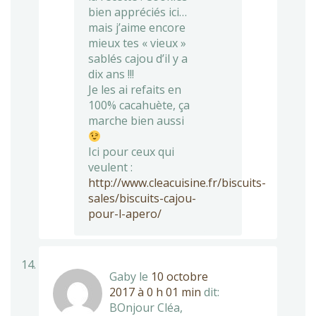
bien appréciés ici…
mais j’aime encore
mieux tes « vieux »
sablés cajou d’il y a
dix ans !!!
Je les ai refaits en
100% cacahuète, ça
marche bien aussi
Ici pour ceux qui
veulent :
http://www.cleacuisine.fr/biscuits-
sales/biscuits-cajou-
pour-l-apero/
Gaby
le
10 octobre
2017 à 0 h 01 min
dit:
BOnjour Cléa,