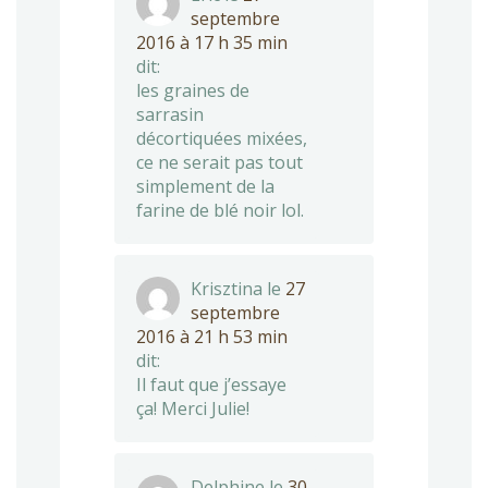
septembre
2016 à 17 h 35 min
dit:
les graines de
sarrasin
décortiquées mixées,
ce ne serait pas tout
simplement de la
farine de blé noir lol.
Krisztina
le
27
septembre
2016 à 21 h 53 min
dit:
Il faut que j’essaye
ça! Merci Julie!
Delphine
le
30