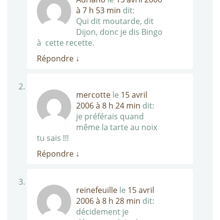
à 7 h 53 min
dit:
Qui dit moutarde, dit
Dijon, donc je dis Bingo
à cette recette.
Répondre
↓
mercotte
le
15 avril
2006 à 8 h 24 min
dit:
je préférais quand
même la tarte au noix
tu sais !!!
Répondre
↓
reinefeuille
le
15 avril
2006 à 8 h 28 min
dit:
décidement je