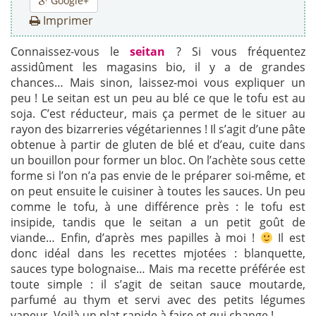
Google+
Imprimer
Connaissez-vous le
seitan
? Si vous fréquentez
assidûment les magasins bio, il y a de grandes
chances… Mais sinon, laissez-moi vous expliquer un
peu ! Le seitan est un peu au blé ce que le tofu est au
soja. C’est réducteur, mais ça permet de le situer au
rayon des bizarreries végétariennes ! Il s’agit d’une pâte
obtenue à partir de gluten de blé et d’eau, cuite dans
un bouillon pour former un bloc. On l’achète sous cette
forme si l’on n’a pas envie de le préparer soi-même, et
on peut ensuite le cuisiner à toutes les sauces. Un peu
comme le tofu, à une différence près : le tofu est
insipide, tandis que le seitan a un petit goût de
viande… Enfin, d’après mes papilles à moi !
Il est
donc idéal dans les recettes mjotées : blanquette,
sauces type bolognaise… Mais ma recette préférée est
toute simple : il s’agit de seitan sauce moutarde,
parfumé au thym et servi avec des petits légumes
vapeur. Voilà un plat rapide à faire et qui change !