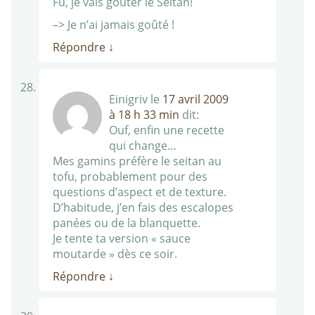
Fu, je vais goûter le Seitan!
–> Je n’ai jamais goûté !
Répondre
↓
Einigriv
le
17 avril 2009
à 18 h 33 min
dit:
Ouf, enfin une recette
qui change…
Mes gamins préfère le seitan au
tofu, probablement pour des
questions d’aspect et de texture.
D’habitude, j’en fais des escalopes
panées ou de la blanquette.
Je tente ta version « sauce
moutarde » dès ce soir.
Répondre
↓