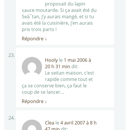
proposait du lapin
sauce moutarde. Si ça avait été du
Seà¯tan, j’y aurais mangé, et si tu
avais été la cuisinière, j’en aurais
pris trois parts !
Répondre
↓
Hooly
le
1 mai 2006 à
20 h 31 min
dit:
Le seitan maison, c’est
rapide comme tout et
ça se conserve bien, ça faut le
coup de se lancer…
Répondre
↓
Clea
le
4 avril 2007 à 8 h
47 min
dit: