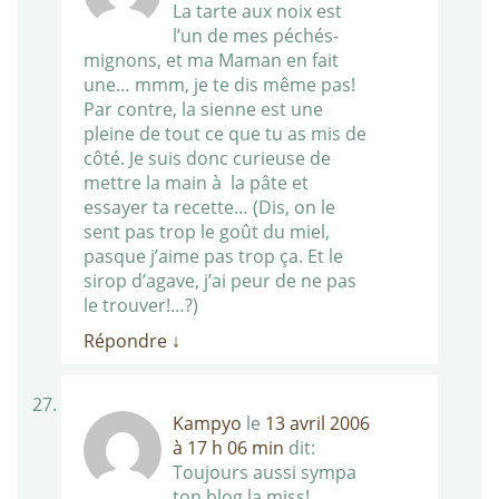
La tarte aux noix est
l’un de mes péchés-
mignons, et ma Maman en fait
une… mmm, je te dis même pas!
Par contre, la sienne est une
pleine de tout ce que tu as mis de
côté. Je suis donc curieuse de
mettre la main à la pâte et
essayer ta recette… (Dis, on le
sent pas trop le goût du miel,
pasque j’aime pas trop ça. Et le
sirop d’agave, j’ai peur de ne pas
le trouver!…?)
Répondre
↓
Kampyo
le
13 avril 2006
à 17 h 06 min
dit:
Toujours aussi sympa
ton blog la miss!