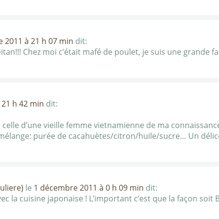
 2011 à 21 h 07 min
dit:
itan!!! Chez moi c’était mafé de poulet, je suis une grande fan
 21 h 42 min
dit:
à celle d’une vieille femme vietnamienne de ma connaissan
élange: purée de cacahuètes/citron/huile/sucre… Un délic
uliere)
le
1 décembre 2011 à 0 h 09 min
dit:
 la cuisine japonaise ! L’important c’est que la façon soit