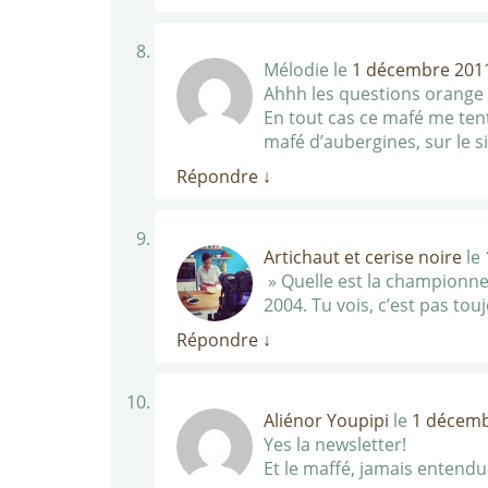
Mélodie
le
1 décembre 2011
Ahhh les questions orange 
En tout cas ce mafé me tent
mafé d’aubergines, sur le si
Répondre
↓
Artichaut et cerise noire
le
» Quelle est la championne 
2004. Tu vois, c’est pas t
Répondre
↓
Aliénor Youpipi
le
1 décemb
Yes la newsletter!
Et le maffé, jamais entend