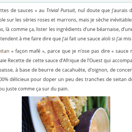
ettes de sauces » au
Trivial Pursuit
, nul doute que j’aurais
able sur les séries roses et marrons, mais je sèche inévitabl
as, là comme ça, lister les ingrédients d’une béarnaise, d’u
endent à me faire dire que j’ai fait une sauce aïoli si j’ai mis
eitan
« façon mafé », parce que je n’ose pas dire « sauce 
ie Recette de cette sauce d’Afrique de l’Ouest qui accomp
épaisse, à base de beurre de cacahuète, d’oignon, de concent
 200% délicieux pour doper un peu des tranches de seitan do
 ou juste comme ça sur du pain.