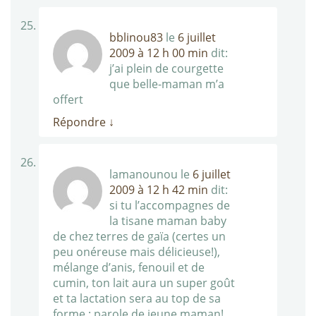
bblinou83
le
6 juillet
2009 à 12 h 00 min
dit:
j’ai plein de courgette
que belle-maman m’a
offert
Répondre
↓
lamanounou
le
6 juillet
2009 à 12 h 42 min
dit:
si tu l’accompagnes de
la tisane maman baby
de chez terres de gaïa (certes un
peu onéreuse mais délicieuse!),
mélange d’anis, fenouil et de
cumin, ton lait aura un super goût
et ta lactation sera au top de sa
forme : parole de jeune maman!