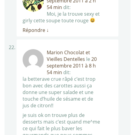
septembre 2011 à 2 h
54 min
dit:
Moi, je la trouve sexy et
girly cette soupe toute rouge
Répondre
↓
Marion Chocolat et
Vieilles Dentelles
le
20
septembre 2011 à 8 h
54 min
dit:
la betterave crue râpé c’est trop
bon avec des carottes aussi ça
donne une super salade et une
touche d’huile de sésame et de
jus de citron!!
je suis ok on trouve plus de
desserts mais c’est quand me^me
ce qui fait le plus baver les
gourmands que nous sommes.