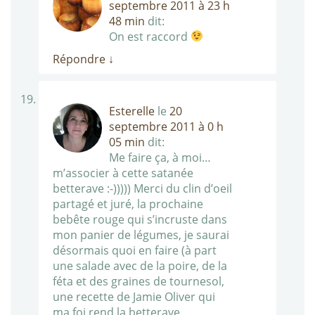
septembre 2011 à 23 h
48 min
dit:
On est raccord
Répondre
↓
Esterelle
le
20
septembre 2011 à 0 h
05 min
dit:
Me faire ça, à moi…
m’associer à cette satanée
betterave :-))))) Merci du clin d’oeil
partagé et juré, la prochaine
bebête rouge qui s’incruste dans
mon panier de légumes, je saurai
désormais quoi en faire (à part
une salade avec de la poire, de la
féta et des graines de tournesol,
une recette de Jamie Oliver qui
ma foi rend la betterave