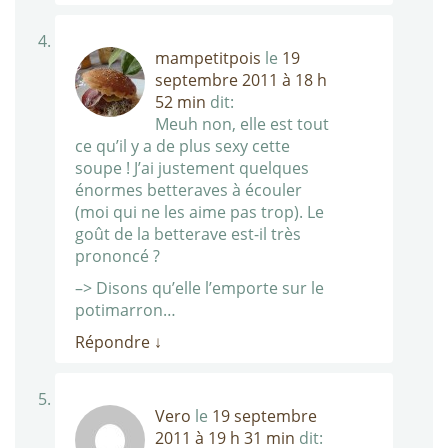
mampetitpois
le
19
septembre 2011 à 18 h
52 min
dit:
Meuh non, elle est tout
ce qu’il y a de plus sexy cette
soupe ! J’ai justement quelques
énormes betteraves à écouler
(moi qui ne les aime pas trop). Le
goût de la betterave est-il très
prononcé ?
–> Disons qu’elle l’emporte sur le
potimarron…
Répondre
↓
Vero
le
19 septembre
2011 à 19 h 31 min
dit: