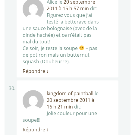
Alice
le
20 septembre
2011 à 15 h 57 min
dit:
Figurez vous que j’ai
testé la betterave dans
une sauce bolognaise (avec de la
dinde hachée) et ce n’était pas
mal du tout!
Ce soir, je teste la soupe
– pas
de potiron mais un butternut
squash (Doubeurre).
Répondre
↓
kingdom of paintball
le
20 septembre 2011 à
16 h 21 min
dit:
Jolie couleur pour une
soupe!!!!
Répondre
↓