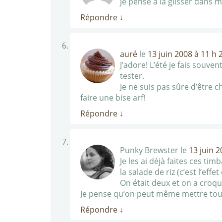
je pense à la glisser dans 
Répondre
↓
auré
le
13 juin 2008 à 11 h 
J’adore! L’été je fais souven
tester.
Je ne suis pas sûre d’être c
faire une bise arf!
Répondre
↓
Punky Brewster
le
13 juin 
Je les ai déjà faites ces t
la salade de riz (c’est l’effe
On était deux et on a croq
Je pense qu’on peut même mettre tout 
Répondre
↓