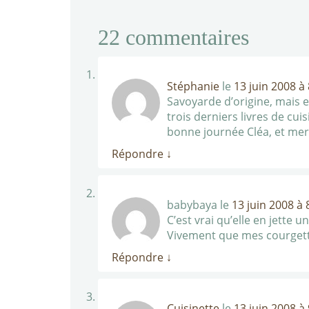
22
commentaires
Stéphanie
le
13 juin 2008 à
Savoyarde d’origine, mais e
trois derniers livres de cuis
bonne journée Cléa, et merc
Répondre
↓
babybaya
le
13 juin 2008 à 
C’est vrai qu’elle en jette 
Vivement que mes courgette
Répondre
↓
Cuisinette
le
13 juin 2008 à