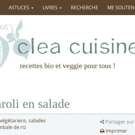
ASTUCES
LIVRES
RECHERCHE
ME SOUTEN
recettes bio et veggie pour tous !
roli en salade
 végétariens
,
salades
Partager sur
mbale de riz
Imprimer