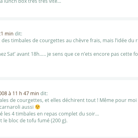
ma lunch box très très vite…
21 min
dit:
t des timbales de courgettes au chèvre frais, mais l’idée du riz
hez Sat’ avant 18h….. je sens que ce n’ets encore pas cette fo
2008 à 11 h 47 min
dit:
imbales de courgettes, et elles déchirent tout ! Même pour m
t carnaroli aussi
ué les 4 timbales en repas complet du soir…
le bloc de tofu fumé (200 g).