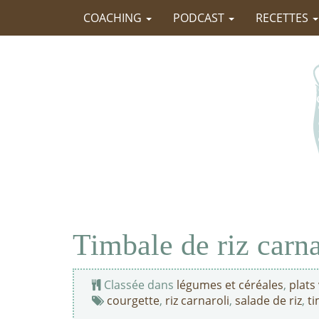
COACHING
PODCAST
RECETTES
Timbale de riz carna
Classée dans
légumes et céréales
,
plats
courgette
,
riz carnaroli
,
salade de riz
,
ti