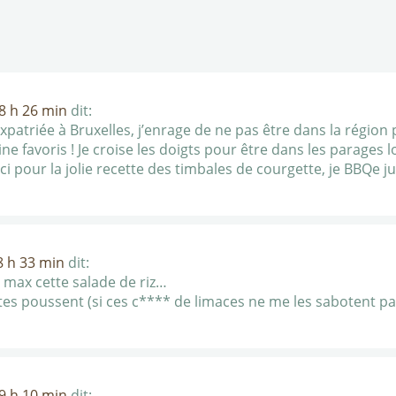
 8 h 26 min
dit:
xpatriée à Bruxelles, j’enrage de ne pas être dans la région
ine favoris ! Je croise les doigts pour être dans les parages l
i pour la jolie recette des timbales de courgette, je BBQe 
8 h 33 min
dit:
un max cette salade de riz…
s poussent (si ces c**** de limaces ne me les sabotent pa
 9 h 10 min
dit: