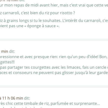
pour mon repas de midi avant hier, mais c’est vrai que cette v
iz carnaroli, c’est bien du riz pour risotto ?
iz à grains longs si tu le souhaites. L’intérêt du carnaroli, c’
evient pas une « éponge à sauce ».
9 min
dit:
essionne et avec presque rien: rien qu’un peu d’idée! Bon, i
gettes!!!
 pas partager tes courgettes avec les limaces, fais un cercl
imaces et consoeurs ne peuvent pas glisser jusqu’à leur gard
à 11 h 06 min
dit:
 très chic cette timbale de riz, parfumée et surprenante…