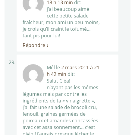
18 h 13 min
dit:
j’ai beaucoup aimé
cette petite salade
fraîcheur, mon ami un peu moins,
je crois qu’il craint le tofumé…
tant pis pour lui!
Répondre
↓
Mél
le
2 mars 2011 à 21
h 42 min
dit:
Salut Cléa!
n’ayant pas les mêmes
légumes mais par contre les
ingrédients de ta « vinaigrette »,
j’ai fait une salade de brocoli cru,
fenouil, graines germées de
poireaux et amandes concassées
avec cet assaisonnement… c’est
divin!! j’aurais presque lécher le