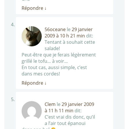
Répondre
↓
56oceane
le
29 janvier
2009 à 10 h 21 min
dit:
Tentant à souhait cette
salade!
Peut-être que je ferais légèrement
grillé le tofu… à voir…
En tout cas, aussi simple, c’est
dans mes cordes!
Répondre
↓
Clem
le
29 janvier 2009
à 11 h 11 min
dit:
C’est vrai dis donc, qu’il
a l’air tout épanoui