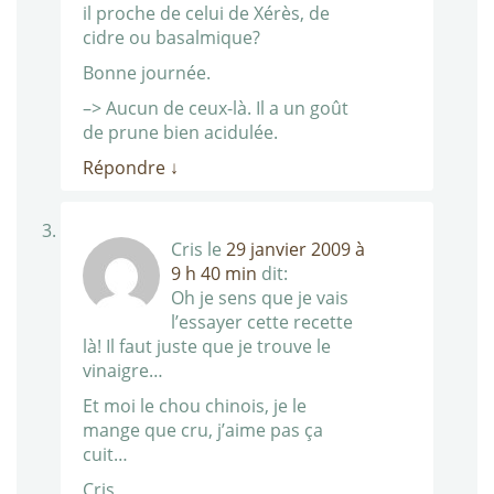
il proche de celui de Xérès, de
cidre ou basalmique?
Bonne journée.
–> Aucun de ceux-là. Il a un goût
de prune bien acidulée.
Répondre
↓
Cris
le
29 janvier 2009 à
9 h 40 min
dit:
Oh je sens que je vais
l’essayer cette recette
là! Il faut juste que je trouve le
vinaigre…
Et moi le chou chinois, je le
mange que cru, j’aime pas ça
cuit…
Cris