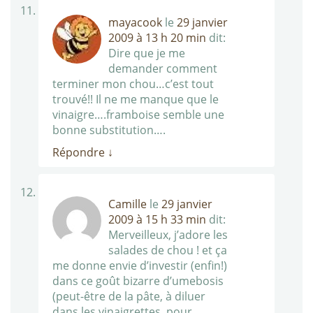
mayacook
le
29 janvier
2009 à 13 h 20 min
dit:
Dire que je me
demander comment
terminer mon chou…c’est tout
trouvé!! Il ne me manque que le
vinaigre….framboise semble une
bonne substitution….
Répondre
↓
Camille
le
29 janvier
2009 à 15 h 33 min
dit:
Merveilleux, j’adore les
salades de chou ! et ça
me donne envie d’investir (enfin!)
dans ce goût bizarre d’umebosis
(peut-être de la pâte, à diluer
dans les vinaigrettes, pour