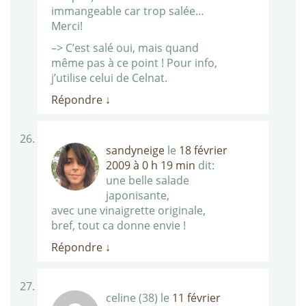
immangeable car trop salée…
Merci!
–> C’est salé oui, mais quand
même pas à ce point ! Pour info,
j’utilise celui de Celnat.
Répondre
↓
sandyneige
le
18 février
2009 à 0 h 19 min
dit:
une belle salade
japonisante,
avec une vinaigrette originale,
bref, tout ca donne envie !
Répondre
↓
celine (38)
le
11 février