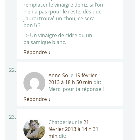
remplacer le vinaigre de riz, si l’on
n’en a pas (pour le reste, dès que
j’aurai trouvé un chou, ce sera
bon !) ?
–> Un vinaigre de cidre ou un
balsamique blanc.
Répondre
↓
Anne-So
le
19 février
2013 à 18 h 50 min
dit:
Merci pour ta réponse !
Répondre
↓
Chatperleur
le
21
février 2013 à 14 h 31
min
dit: