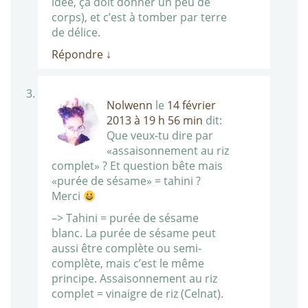
idée, ça doit donner un peu de
corps), et c’est à tomber par terre
de délice.
Répondre
↓
Nolwenn
le
14 février
2013 à 19 h 56 min
dit:
Que veux-tu dire par
«assaisonnement au riz
complet» ? Et question bête mais
«purée de sésame» = tahini ?
Merci
–> Tahini = purée de sésame
blanc. La purée de sésame peut
aussi être complète ou semi-
complète, mais c’est le même
principe. Assaisonnement au riz
complet = vinaigre de riz (Celnat).