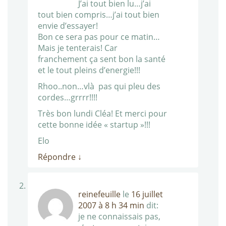
J’ai tout bien lu…j’ai
tout bien compris…j’ai tout bien
envie d’essayer!
Bon ce sera pas pour ce matin…
Mais je tenterais! Car
franchement ça sent bon la santé
et le tout pleins d’energie!!!
Rhoo..non…vlà pas qui pleu des
cordes…grrrr!!!!
Très bon lundi Cléa! Et merci pour
cette bonne idée « startup »!!!
Elo
Répondre
↓
reinefeuille
le
16 juillet
2007 à 8 h 34 min
dit:
je ne connaissais pas,