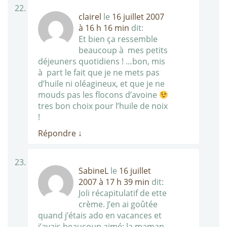
clairel
le
16 juillet 2007
à 16 h 16 min
dit:
Et bien ça ressemble
beaucoup à mes petits
déjeuners quotidiens ! …bon, mis
à part le fait que je ne mets pas
d’huile ni oléagineux, et que je ne
mouds pas les flocons d’avoine
tres bon choix pour l’huile de noix
!
Répondre
↓
SabineL
le
16 juillet
2007 à 17 h 39 min
dit:
Joli récapitulatif de ette
crème. J’en ai goûtée
quand j’étais ado en vacances et
j’avais beaucoup aimé; la maman