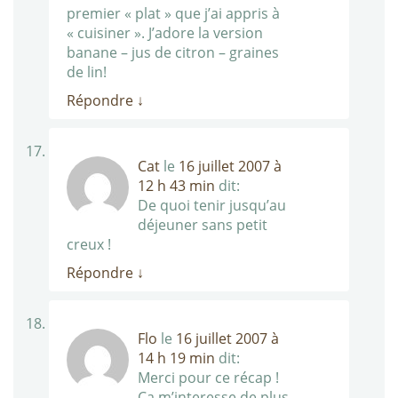
premier « plat » que j’ai appris à
« cuisiner ». J’adore la version
banane – jus de citron – graines
de lin!
Répondre
↓
Cat
le
16 juillet 2007 à
12 h 43 min
dit:
De quoi tenir jusqu’au
déjeuner sans petit
creux !
Répondre
↓
Flo
le
16 juillet 2007 à
14 h 19 min
dit:
Merci pour ce récap !
Ca m’interesse de plus