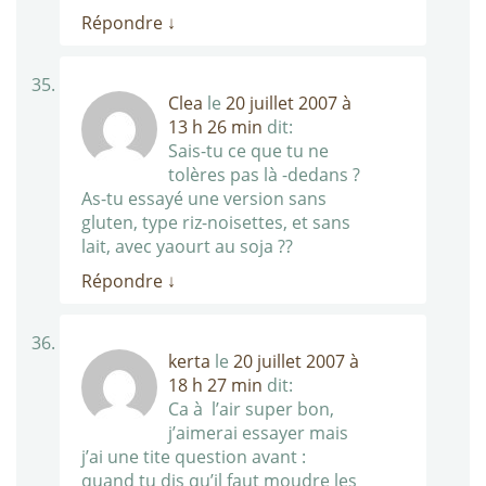
Répondre
↓
Clea
le
20 juillet 2007 à
13 h 26 min
dit:
Sais-tu ce que tu ne
tolères pas là -dedans ?
As-tu essayé une version sans
gluten, type riz-noisettes, et sans
lait, avec yaourt au soja ??
Répondre
↓
kerta
le
20 juillet 2007 à
18 h 27 min
dit:
Ca à l’air super bon,
j’aimerai essayer mais
j’ai une tite question avant :
quand tu dis qu’il faut moudre les