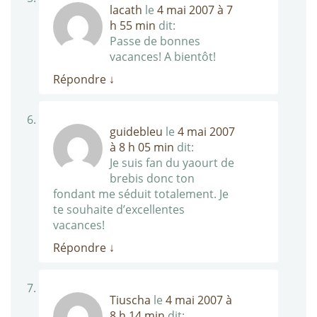
lacath
le
4 mai 2007 à 7
h 55 min
dit:
Passe de bonnes
vacances! A bientôt!
Répondre
↓
guidebleu
le
4 mai 2007
à 8 h 05 min
dit:
Je suis fan du yaourt de
brebis donc ton
fondant me séduit totalement. Je
te souhaite d’excellentes
vacances!
Répondre
↓
Tiuscha
le
4 mai 2007 à
8 h 14 min
dit: