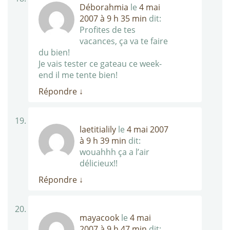
Déborahmia
le
4 mai
2007 à 9 h 35 min
dit:
Profites de tes
vacances, ça va te faire
du bien!
Je vais tester ce gateau ce week-
end il me tente bien!
Répondre
↓
laetitialily
le
4 mai 2007
à 9 h 39 min
dit:
wouahhh ça a l’air
délicieux!!
Répondre
↓
mayacook
le
4 mai
2007 à 9 h 47 min
dit: