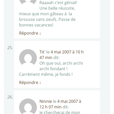
Raaaah c’est génial!
Une belle réussite,
mieux que mon gâteau à la
brousse sans oeufs. Passe de
bonnes vacances!
Répondre
↓
Tit'
le
4 mai 2007 à 10 h
47 min
dit:
Oh que oui, archi archi
archi fondant !
Carrément même, je fonds !
Répondre
↓
Ninnie
le
4 mai 2007 à
12 h 07 min
dit:
Je chercherai de mon