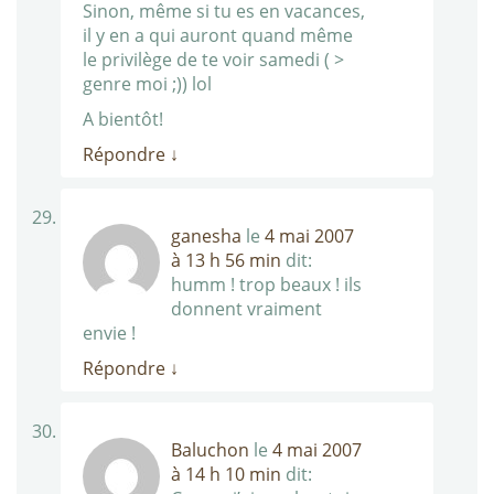
Sinon, même si tu es en vacances,
il y en a qui auront quand même
le privilège de te voir samedi ( >
genre moi ;)) lol
A bientôt!
Répondre
↓
ganesha
le
4 mai 2007
à 13 h 56 min
dit:
humm ! trop beaux ! ils
donnent vraiment
envie !
Répondre
↓
Baluchon
le
4 mai 2007
à 14 h 10 min
dit: