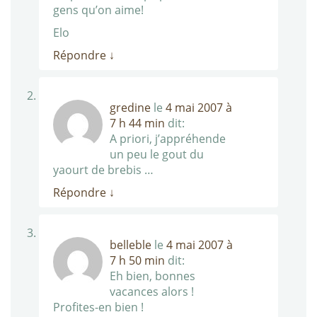
gens qu’on aime!
Elo
Répondre
↓
gredine
le
4 mai 2007 à
7 h 44 min
dit:
A priori, j’appréhende
un peu le gout du
yaourt de brebis …
Répondre
↓
belleble
le
4 mai 2007 à
7 h 50 min
dit:
Eh bien, bonnes
vacances alors !
Profites-en bien !