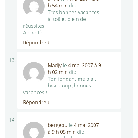
h 54 min
dit:
Très bonnes vacances
à toi! et plein de
réussites!
A bientôt!
Répondre
↓
Madjy
le
4 mai 2007 à 9
h 02 min
dit:
Ton fondant me plait
beaucoup ,bonnes
vacances !
Répondre
↓
bergeou
le
4 mai 2007
à 9 h 05 min
dit: