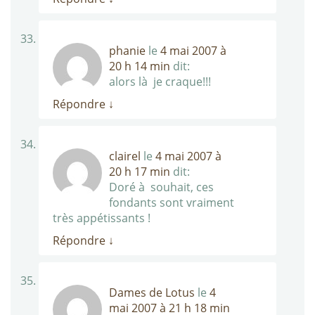
phanie
le
4 mai 2007 à
20 h 14 min
dit:
alors là je craque!!!
Répondre
↓
clairel
le
4 mai 2007 à
20 h 17 min
dit:
Doré à souhait, ces
fondants sont vraiment
très appétissants !
Répondre
↓
Dames de Lotus
le
4
mai 2007 à 21 h 18 min