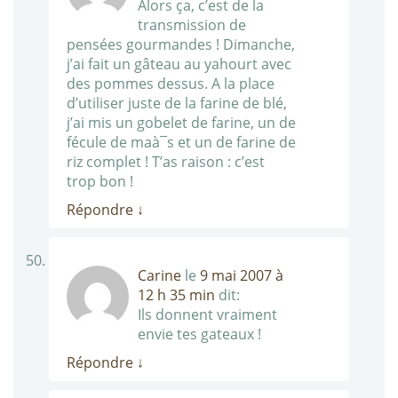
Alors ça, c’est de la
transmission de
pensées gourmandes ! Dimanche,
j’ai fait un gâteau au yahourt avec
des pommes dessus. A la place
d’utiliser juste de la farine de blé,
j’ai mis un gobelet de farine, un de
fécule de maà¯s et un de farine de
riz complet ! T’as raison : c’est
trop bon !
Répondre
↓
Carine
le
9 mai 2007 à
12 h 35 min
dit:
Ils donnent vraiment
envie tes gateaux !
Répondre
↓