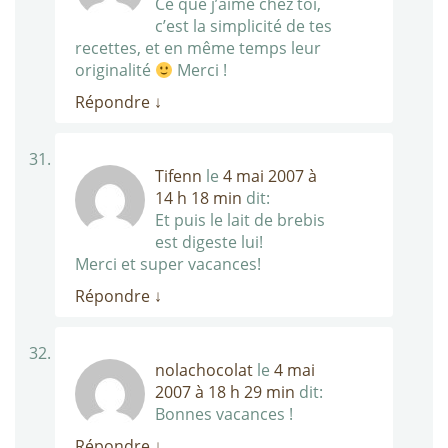
Ce que j’aime chez toi,
c’est la simplicité de tes
recettes, et en même temps leur
originalité
Merci !
Répondre
↓
Tifenn
le
4 mai 2007 à
14 h 18 min
dit:
Et puis le lait de brebis
est digeste lui!
Merci et super vacances!
Répondre
↓
nolachocolat
le
4 mai
2007 à 18 h 29 min
dit:
Bonnes vacances !
Répondre
↓