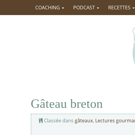
COACHING
PODCAST
RECETTES
Gâteau breton
Classée dans
gâteaux
,
Lectures gourma