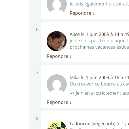
Je suis également plutôt at
Répondre
↓
Alice
le
1 juin 2009 à 14 h 4
je ne suis pas trop plaquet
prochaines vacances estival
Répondre
↓
Mika
le
1 juin 2009 à 16 h 1
Ou trouver ce beurre aux sta
–> Je n’en ai strictement au
Répondre
↓
La fourmi (végécarib)
le
1 j