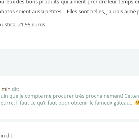
moureux des bons produits qui aiment prendre leur temps 
 photos soient aussi petites… Elles sont belles, j’aurais aim
 Rustica, 21,95 euros
0 min
dit:
uquin que je compte me procurer très prochainement! Cette
urre. Il faut ce qu’il faut pour obtenir le fameux gâteau…
min
dit: