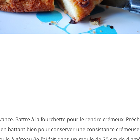
avance. Battre à la fourchette pour le rendre crémeux. Précha
s en battant bien pour conserver une consistance crémeuse. 
moule à gâteau (je l’ai fait dans un moule de 20 cm de diamè