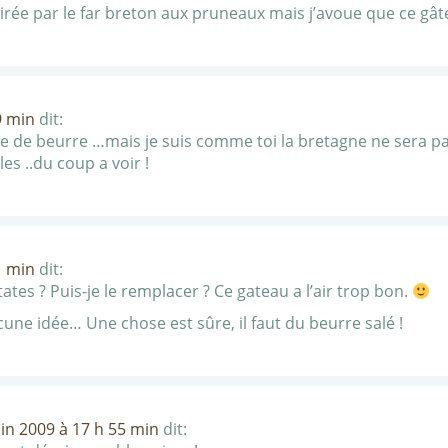
tirée par le far breton aux pruneaux mais j’avoue que ce gât
9 min
dit:
te de beurre …mais je suis comme toi la bretagne ne sera pa
es ..du coup a voir !
1 min
dit:
tes ? Puis-je le remplacer ? Ce gateau a l’air trop bon.
cune idée… Une chose est sûre, il faut du beurre salé !
uin 2009 à 17 h 55 min
dit: