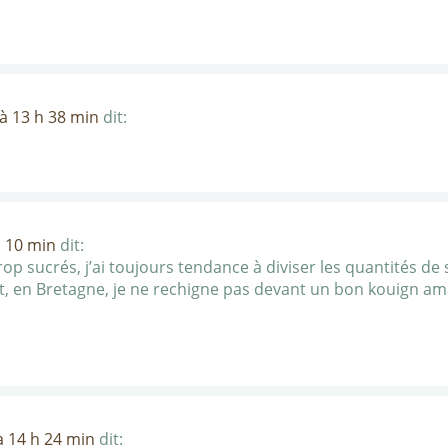
 à 13 h 38 min
dit:
h 10 min
dit:
rop sucrés, j’ai toujours tendance à diviser les quantités de
nt, en Bretagne, je ne rechigne pas devant un bon kouign a
à 14 h 24 min
dit: