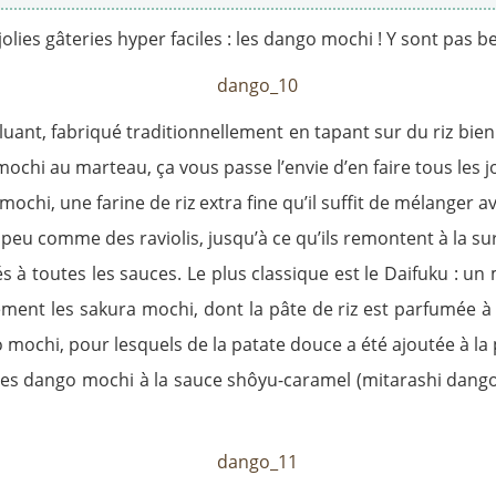
olies gâteries hyper faciles : les dango mochi ! Y sont pas b
luant, fabriqué traditionnellement en tapant sur du riz bie
 mochi au marteau, ça vous passe l’envie d’en faire tous les j
mochi, une farine de riz extra fine qu’il suffit de mélanger 
un peu comme des raviolis, jusqu’à ce qu’ils remontent à la su
s à toutes les sauces. Le plus classique est le Daifuku : un
ent les sakura mochi, dont la pâte de riz est parfumée à l
 mochi, pour lesquels de la patate douce a été ajoutée à la p
s dango mochi à la sauce shôyu-caramel (mitarashi dango). 