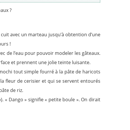
eaux ?
n cuit avec un marteau jusqu’à obtention d’une
ours !
avec de l’eau pour pouvoir modeler les gâteaux.
rface et prennent une jolie teinte luisante.
 mochi tout simple fourré à la pâte de haricots
a fleur de cerisier et qui se servent entourés
âte de riz.
« Dango » signifie « petite boule ». On dirait