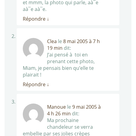
et mmm, la photo qui parle, aà¯e
aà¯e aà¯e.
Répondre
↓
Clea
le
8 mai 2005 à 7 h
19 min
dit:
J’ai pensé à toi en
prenant cette photo,
Miam, je pensais bien qu’elle te
plairait !
Répondre
↓
Manoue
le
9 mai 2005 à
4 h 26 min
dit:
Ma prochaine
chandeleur se verra
embellie par ses jolies crèpes