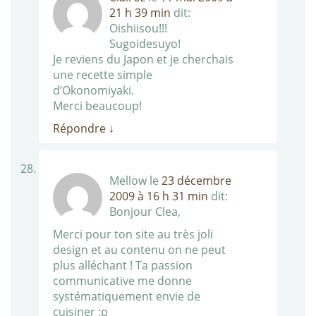
21 h 39 min
dit:
Oishiisou!!!
Sugoidesuyo!
Je reviens du Japon et je cherchais
une recette simple
d’Okonomiyaki.
Merci beaucoup!
Répondre
↓
Mellow
le
23 décembre
2009 à 16 h 31 min
dit:
Bonjour Clea,
Merci pour ton site au très joli
design et au contenu on ne peut
plus alléchant ! Ta passion
communicative me donne
systématiquement envie de
cuisiner :p