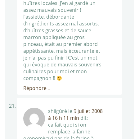
huîtres locales. J’en ai gardé un
assez mauvais souvenir !
l’assiette, débordante
d’ingrédients assez mal assortis,
d’huîtres grasses et de sauce
marron appliquée au gros
pinceau, était au premier abord
appétissante, mais écœurante et
je n’ai pas pu finir ! C’est un mot
qui évoque de mauvais souvenirs
culinaires pour moi et mon
compagnon !!
Répondre
↓
shiigùré
le
9 juillet 2008
à 16 h 11 min
dit:
ca fait quoi si on
remplace la farine
okonomiyaki par de la farine à