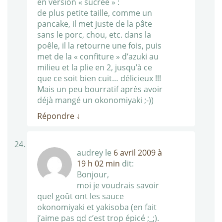
en version « sucrée » :
de plus petite taille, comme un
pancake, il met juste de la pâte
sans le porc, chou, etc. dans la
poêle, il la retourne une fois, puis
met de la « confiture » d’azuki au
milieu et la plie en 2, jusqu’à ce
que ce soit bien cuit… délicieux !!!
Mais un peu bourratif après avoir
déjà mangé un okonomiyaki ;-))
Répondre
↓
audrey
le
6 avril 2009 à
19 h 02 min
dit:
Bonjour,
moi je voudrais savoir
quel goût ont les sauce
okonomiyaki et yakisoba (en fait
j’aime pas qd c’est trop épicé ;_;).