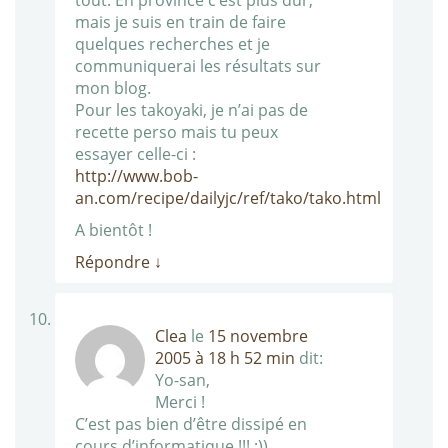
tout. En province c’est plus dur,
mais je suis en train de faire
quelques recherches et je
communiquerai les résultats sur
mon blog.
Pour les takoyaki, je n’ai pas de
recette perso mais tu peux
essayer celle-ci :
http://www.bob-
an.com/recipe/dailyjc/ref/tako/tako.html
A bientôt !
Répondre
↓
Clea
le
15 novembre
2005 à 18 h 52 min
dit:
Yo-san,
Merci !
C’est pas bien d’être dissipé en
cours d’informatique !!! ;))