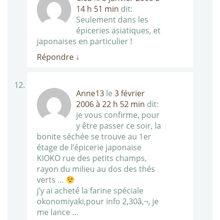
14 h 51 min
dit:
Seulement dans les
épiceries asiatiques, et
japonaises en particulier !
Répondre
↓
Anne13
le
3 février
2006 à 22 h 52 min
dit:
je vous confirme, pour
y être passer ce soir, la
bonite séchée se trouve au 1er
étage de l’épicerie japonaise
KIOKO rue des petits champs,
rayon du milieu au dos des thés
verts …
j’y ai acheté la farine spéciale
okonomiyaki,pour info 2,30â‚¬, je
me lance …