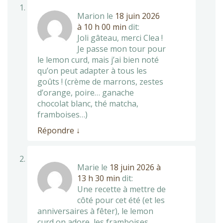
Marion
le
18 juin 2026
à 10 h 00 min
dit:
Joli gâteau, merci Clea !
Je passe mon tour pour
le lemon curd, mais j’ai bien noté
qu’on peut adapter à tous les
goûts ! (crème de marrons, zestes
d’orange, poire… ganache
chocolat blanc, thé matcha,
framboises…)
Répondre
↓
Marie
le
18 juin 2026 à
13 h 30 min
dit:
Une recette à mettre de
côté pour cet été (et les
anniversaires à fêter), le lemon
curd on adore, les framboises