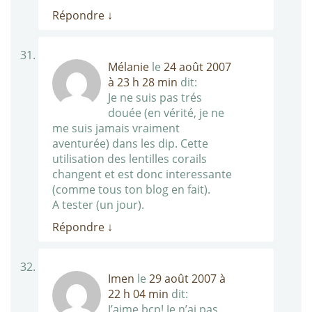
Répondre
↓
Mélanie
le
24 août 2007
à 23 h 28 min
dit:
Je ne suis pas trés
douée (en vérité, je ne
me suis jamais vraiment
aventurée) dans les dip. Cette
utilisation des lentilles corails
changent et est donc interessante
(comme tous ton blog en fait).
A tester (un jour).
Répondre
↓
Imen
le
29 août 2007 à
22 h 04 min
dit:
J’aime bcp! Je n’ai pas