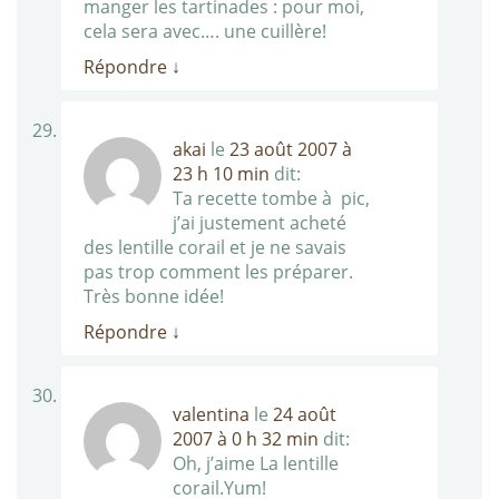
manger les tartinades : pour moi,
cela sera avec…. une cuillère!
Répondre
↓
akai
le
23 août 2007 à
23 h 10 min
dit:
Ta recette tombe à pic,
j’ai justement acheté
des lentille corail et je ne savais
pas trop comment les préparer.
Très bonne idée!
Répondre
↓
valentina
le
24 août
2007 à 0 h 32 min
dit:
Oh, j’aime La lentille
corail.Yum!