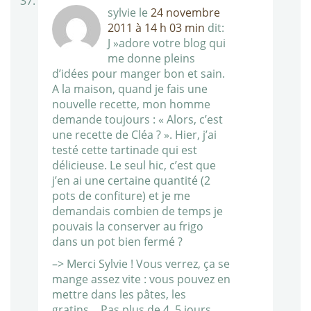
sylvie
le
24 novembre
2011 à 14 h 03 min
dit:
J »adore votre blog qui
me donne pleins
d’idées pour manger bon et sain.
A la maison, quand je fais une
nouvelle recette, mon homme
demande toujours : « Alors, c’est
une recette de Cléa ? ». Hier, j’ai
testé cette tartinade qui est
délicieuse. Le seul hic, c’est que
j’en ai une certaine quantité (2
pots de confiture) et je me
demandais combien de temps je
pouvais la conserver au frigo
dans un pot bien fermé ?
–> Merci Sylvie ! Vous verrez, ça se
mange assez vite : vous pouvez en
mettre dans les pâtes, les
gratins… Pas plus de 4, 5 jours.