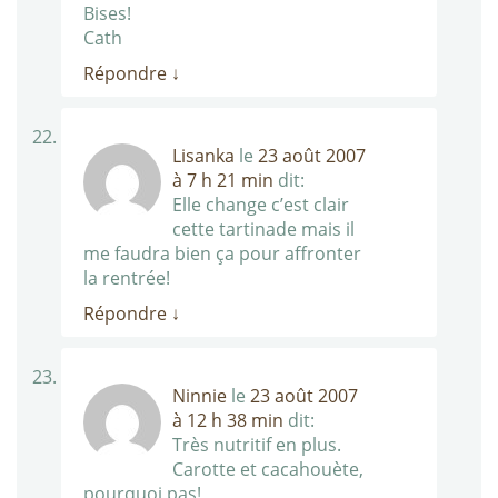
Bises!
Cath
Répondre
↓
Lisanka
le
23 août 2007
à 7 h 21 min
dit:
Elle change c’est clair
cette tartinade mais il
me faudra bien ça pour affronter
la rentrée!
Répondre
↓
Ninnie
le
23 août 2007
à 12 h 38 min
dit:
Très nutritif en plus.
Carotte et cacahouète,
pourquoi pas!