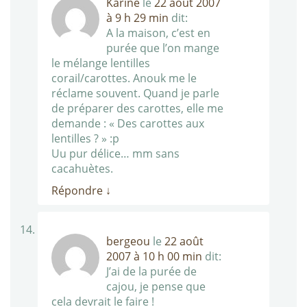
Karine
le
22 août 2007
à 9 h 29 min
dit:
A la maison, c’est en
purée que l’on mange
le mélange lentilles
corail/carottes. Anouk me le
réclame souvent. Quand je parle
de préparer des carottes, elle me
demande : « Des carottes aux
lentilles ? » :p
Uu pur délice… mm sans
cacahuètes.
Répondre
↓
bergeou
le
22 août
2007 à 10 h 00 min
dit:
J’ai de la purée de
cajou, je pense que
cela devrait le faire !