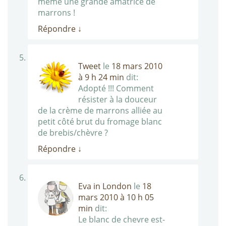
même une grande amatrice de
marrons !
Répondre
↓
Tweet
le
18 mars 2010
à 9 h 24 min
dit:
Adopté !!! Comment
résister à la douceur
de la crème de marrons alliée au
petit côté brut du fromage blanc
de brebis/chèvre ?
Répondre
↓
Eva in London
le
18
mars 2010 à 10 h 05
min
dit:
Le blanc de chevre est-