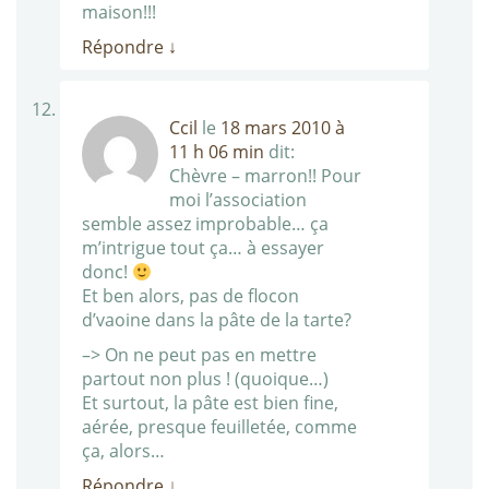
maison!!!
Répondre
↓
Ccil
le
18 mars 2010 à
11 h 06 min
dit:
Chèvre – marron!! Pour
moi l’association
semble assez improbable… ça
m’intrigue tout ça… à essayer
donc!
Et ben alors, pas de flocon
d’vaoine dans la pâte de la tarte?
–> On ne peut pas en mettre
partout non plus ! (quoique…)
Et surtout, la pâte est bien fine,
aérée, presque feuilletée, comme
ça, alors…
Répondre
↓