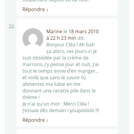
Répondre
↓
Marine
le
18 mars 2010
à 22 h 23 min
dit:
Bonjour Cléa ! Ah bah
ça alors, ces jours-ci je
suis obsédée par la crème de
marrons, j’y pense jour et nuit, j’ai
tout le temps envie d’en manger…
et voilà que sans le savoir tu
alimentes ma lubie en me
donnant une recette pile dans le
thème !
Je n’ai qu’un mot : Merci Cléa !
j’essaie dès demain ! youpiiiiiiiiiii !!!
Répondre
↓