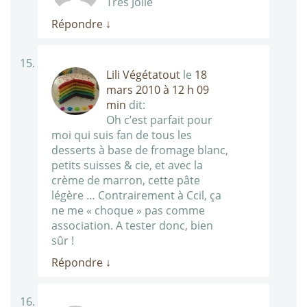
Tres Jolie
Répondre
↓
Lili Végétatout
le
18
mars 2010 à 12 h 09
min
dit:
Oh c’est parfait pour
moi qui suis fan de tous les
desserts à base de fromage blanc,
petits suisses & cie, et avec la
crème de marron, cette pâte
légère … Contrairement à Ccil, ça
ne me « choque » pas comme
association. A tester donc, bien
sûr !
Répondre
↓