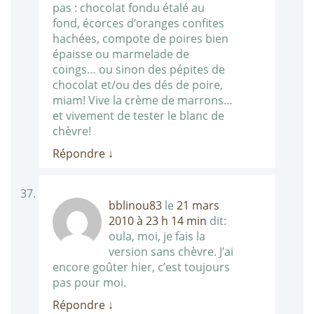
pas : chocolat fondu étalé au
fond, écorces d’oranges confites
hachées, compote de poires bien
épaisse ou marmelade de
coings… ou sinon des pépites de
chocolat et/ou des dés de poire,
miam! Vive la crème de marrons…
et vivement de tester le blanc de
chèvre!
Répondre
↓
bblinou83
le
21 mars
2010 à 23 h 14 min
dit:
oula, moi, je fais la
version sans chèvre. J’ai
encore goûter hier, c’est toujours
pas pour moi.
Répondre
↓