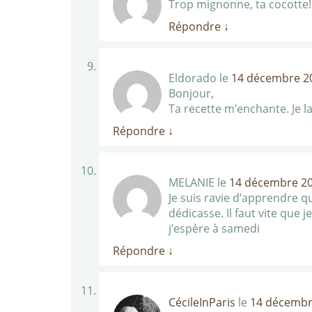
Trop mignonne, ta cocotte! 
Répondre
↓
Eldorado
le
14 décembre 20
Bonjour,
Ta recette m’enchante. Je l
Répondre
↓
MELANIE
le
14 décembre 20
Je suis ravie d’apprendre q
dédicasse. Il faut vite que 
j’espère à samedi
Répondre
↓
CécileInParis
le
14 décembr