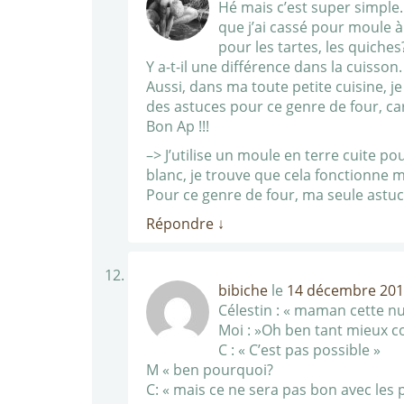
Hé mais c’est super simple…
que j’ai cassé pour moule à 
pour les tartes, les quiches
Y a-t-il une différence dans la cuisson.
Aussi, dans ma toute petite cuisine, je
des astuces pour ce genre de four, car
Bon Ap !!!
–> J’utilise un moule en terre cuite po
blanc, je trouve que cela fonctionne m
Pour ce genre de four, ma seule astuc
Répondre
↓
bibiche
le
14 décembre 2010
Célestin : « maman cette nu
Moi : »Oh ben tant mieux 
C : « C’est pas possible »
M « ben pourquoi?
C: « mais ce ne sera pas bon avec les 