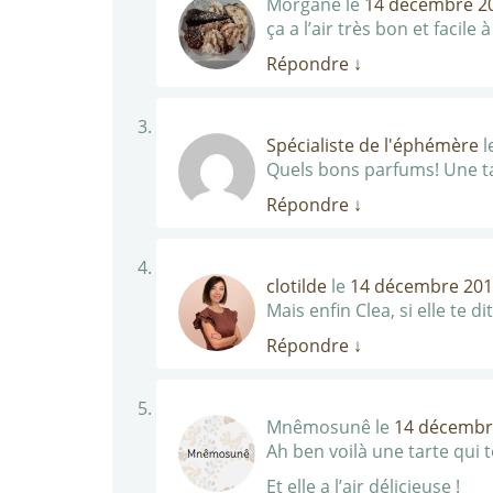
Morgane
le
14 décembre 20
ça a l’air très bon et facile 
Répondre
↓
Spécialiste de l'éphémère
l
Quels bons parfums! Une ta
Répondre
↓
clotilde
le
14 décembre 2010
Mais enfin Clea, si elle te di
Répondre
↓
Mnêmosunê
le
14 décembre
Ah ben voilà une tarte qui 
Et elle a l’air délicieuse !