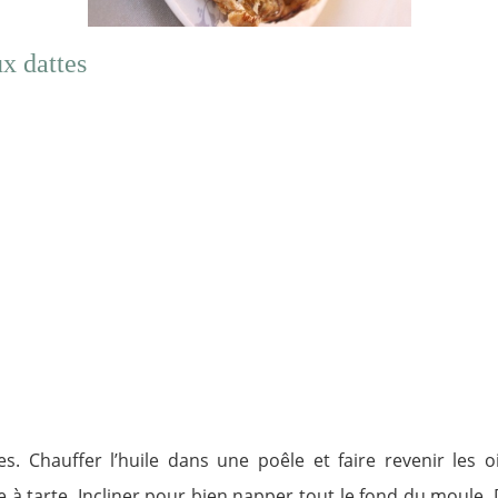
ux dattes
s. Chauffer l’huile dans une poêle et faire revenir les 
e à tarte. Incliner pour bien napper tout le fond du moule.