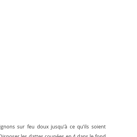
oignons sur feu doux jusqu’à ce qu’ils soient
 Disposer les dattes coupées en 4 dans le fond