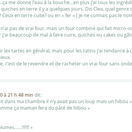
ça me donne l’eau à la bouche…en plus j’ai tous les ingrédie
quiches en terre il y a quelques jours. Dis Clea, quel genre 
? Ceux en terre cuite? ou en « fer » ( je ne connais pas le nom
 n’ai pas de vrai four, mais un four combiné qui fait micro-on
 j’ai beaucoup de mal à faire cuire, quiches ou cakes ou gât
ur les tartes en général, mais pour les tatins j’ai tendance à
ieux.
e, c’est de le revendre et de racheter un vrai four sans on
 à 21 h 48 min
dit:
it dans ma chambre il n’y avait pas un loup mais un hibou »
comme ça maman fera du pâté de hibou »
plumes……!!!!!! »