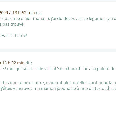
009 à 13 h 52 min
dit:
uis pas née d’hier (hahaa!), j’ai du découvrir ce légume il y a
s pas trouvé!
rès alléchante!
 16 h 02 min
dit:
use ! moi qui suit fan de velouté de choux-fleur à la pointe de
tes que tu nous offre, d’autant plus qu’elles sont pour la 
i, j’étais venu avec ma maman japonaise à une de tes dédicac