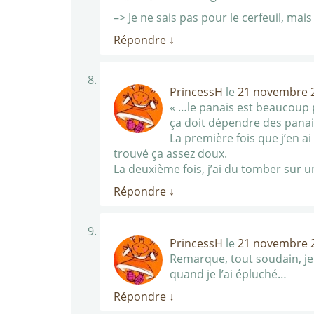
–> Je ne sais pas pour le cerfeuil, mai
Répondre
↓
PrincessH
le
21 novembre 2
« …le panais est beaucoup 
ça doit dépendre des panai
La première fois que j’en ai
trouvé ça assez doux.
La deuxième fois, j’ai du tomber sur un
Répondre
↓
PrincessH
le
21 novembre 2
Remarque, tout soudain, je 
quand je l’ai épluché…
Répondre
↓