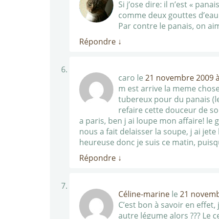
Si j’ose dire: il n’est « pa
comme deux gouttes d’eau à
Par contre le panais, on ai
Répondre
↓
caro
le
21 novembre 2009 à
m est arrive la meme chose 
tubereux pour du panais (le
refaire cette douceur de so
a paris, ben j ai loupe mon affaire! le 
nous a fait delaisser la soupe, j ai jet
heureuse donc je suis ce matin, puisq
Répondre
↓
Céline-marine
le
21 novemb
C’est bon à savoir en effet,
autre légume alors ??? Le c