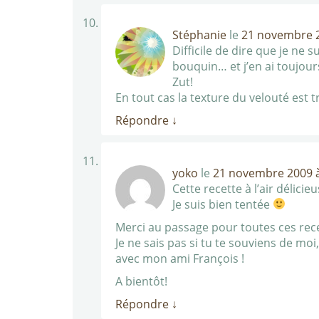
Stéphanie
le
21 novembre 2
Difficile de dire que je ne s
bouquin… et j’en ai toujour
Zut!
En tout cas la texture du velouté est t
Répondre
↓
yoko
le
21 novembre 2009 à
Cette recette à l’air délicie
Je suis bien tentée
Merci au passage pour toutes ces recet
Je ne sais pas si tu te souviens de mo
avec mon ami François !
A bientôt!
Répondre
↓