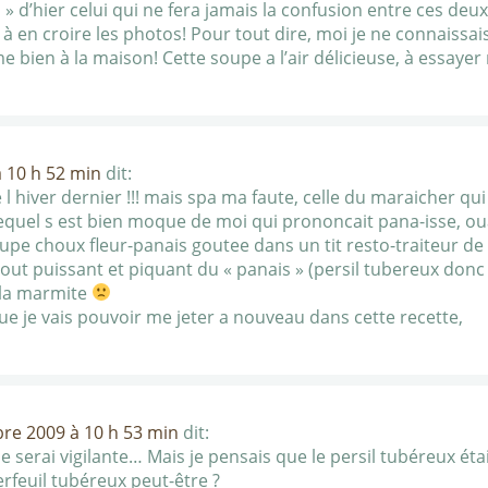
nais » d’hier celui qui ne fera jamais la confusion entre ces 
 en croire les photos! Pour tout dire, moi je ne connaissai
me bien à la maison! Cette soupe a l’air délicieuse, à essaye
 10 h 52 min
dit:
l hiver dernier !!! mais spa ma faute, celle du maraicher qu
quel s est bien moque de moi qui prononcait pana-isse, ouais
upe choux fleur-panais goutee dans un tit resto-traiteur de
gout puissant et piquant du « panais » (persil tubereux donc , 
e la marmite
ue je vais pouvoir me jeter a nouveau dans cette recette,
re 2009 à 10 h 53 min
dit:
 je serai vigilante… Mais je pensais que le persil tubéreux ét
erfeuil tubéreux peut-être ?