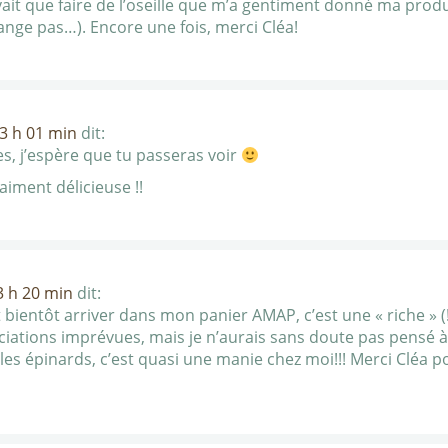
vait que faire de l’oseille que m’a gentiment donné ma prod
nge pas…). Encore une fois, merci Cléa!
23 h 01 min
dit:
tes, j’espère que tu passeras voir
raiment délicieuse !!
3 h 20 min
dit:
bientôt arriver dans mon panier AMAP, c’est une « riche » (!
iations imprévues, mais je n’aurais sans doute pas pensé à cel
ou les épinards, c’est quasi une manie chez moi!!! Merci Cléa p