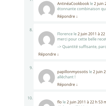
AntinéaCookbook
le
2 juin
étonnante combinaison qui
Répondre
↓
Florence
le
2 juin 2011 à 22
merci pour cette belle rece
–> Quantité suffisante, par
Répondre
↓
papillonmyosotis
le
2 juin 
alléchant !
Répondre
↓
flo
le
2 juin 2011 à 22 h 53 