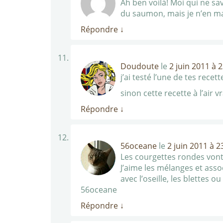
Ah ben voilà! Moi qui ne sa
du saumon, mais je n’en ma
Répondre
↓
Doudoute
le
2 juin 2011 à 
j’ai testé l’une de tes recet
sinon cette recette à l’air v
Répondre
↓
56oceane
le
2 juin 2011 à 2
Les courgettes rondes vont 
J’aime les mélanges et assoc
avec l’oseille, les blettes 
56oceane
Répondre
↓