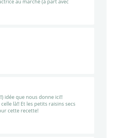
uctrice au marché (à part avec
!) idée que nous donne ici!!
le là!! Et les petits raisins secs
our cette recette!