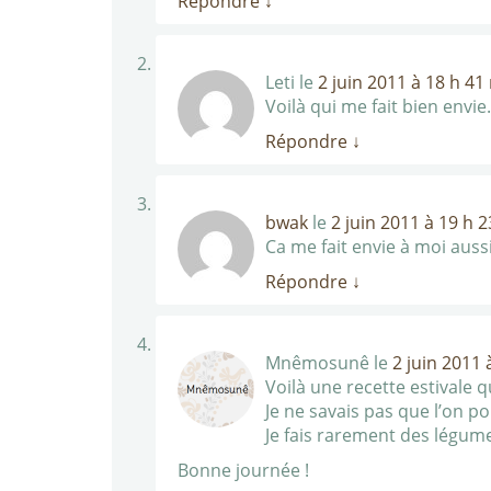
Répondre
↓
Leti
le
2 juin 2011 à 18 h 41
Voilà qui me fait bien envie
Répondre
↓
bwak
le
2 juin 2011 à 19 h 
Ca me fait envie à moi auss
Répondre
↓
Mnêmosunê
le
2 juin 2011 
Voilà une recette estivale 
Je ne savais pas que l’on po
Je fais rarement des légumes
Bonne journée !