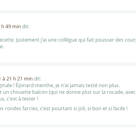
9 h 49 min
dit:
recette. Justement j’ai une collègue qui fait pousser des co
e.
1 à 21 h 21 min
dit:
iginale ! Épinard-menthe, je n’ai jamais testé non plus.
un chouette balcon (qui ne donne plus sur la rocade, avec b
, c’est à tester !
rondes farcies, c’est pourtant si joli, si bon et si facile !