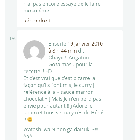
n’ai pas encore essayé de le faire
moi-même !
Répondre
↓
Ensei
le
19 janvier 2010
à 8 h 44 min
dit:
Ohayo !! Arigatou
Gozaimasu pour la
recette !! =D
Et c’est vrai que c’est bizarre la
façon qu’ils l’ont mis, le curry [
référence à la « sauce marron
chocolat » ] Mais Je n’en perd pas
envie pour autant !! j’Adore le
Japon et tous se qui y réside Héhé
!!
Watashi wa Nihon ga daisuki ~!!!!
^o^