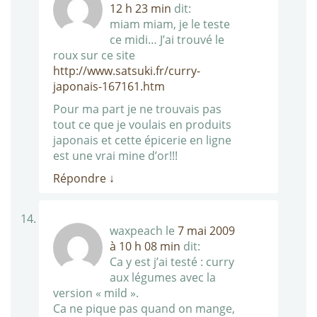
12 h 23 min
dit:
miam miam, je le teste
ce midi… J’ai trouvé le
roux sur ce site
http://www.satsuki.fr/curry-
japonais-167161.htm
Pour ma part je ne trouvais pas
tout ce que je voulais en produits
japonais et cette épicerie en ligne
est une vrai mine d’or!!!
Répondre
↓
waxpeach
le
7 mai 2009
à 10 h 08 min
dit:
Ca y est j’ai testé : curry
aux légumes avec la
version « mild ».
Ca ne pique pas quand on mange,