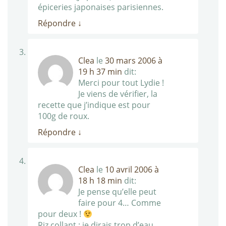
épiceries japonaises parisiennes.
Répondre
↓
Clea
le
30 mars 2006 à
19 h 37 min
dit:
Merci pour tout Lydie !
Je viens de vérifier, la
recette que j’indique est pour
100g de roux.
Répondre
↓
Clea
le
10 avril 2006 à
18 h 18 min
dit:
Je pense qu’elle peut
faire pour 4… Comme
pour deux !
Riz collant : je dirais trop d’eau.