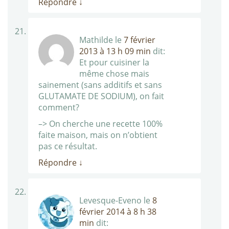
Répondre
↓
Mathilde
le
7 février
2013 à 13 h 09 min
dit:
Et pour cuisiner la
même chose mais
sainement (sans additifs et sans
GLUTAMATE DE SODIUM), on fait
comment?
–> On cherche une recette 100%
faite maison, mais on n’obtient
pas ce résultat.
Répondre
↓
Levesque-Eveno
le
8
février 2014 à 8 h 38
min
dit: