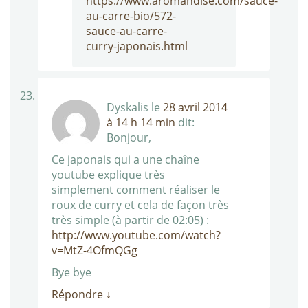
https://www.aromandise.com/sauce-
au-carre-bio/572-
sauce-au-carre-
curry-japonais.html
Dyskalis
le
28 avril 2014
à 14 h 14 min
dit:
Bonjour,
Ce japonais qui a une chaîne
youtube explique très
simplement comment réaliser le
roux de curry et cela de façon très
très simple (à partir de 02:05) :
http://www.youtube.com/watch?
v=MtZ-4OfmQGg
Bye bye
Répondre
↓