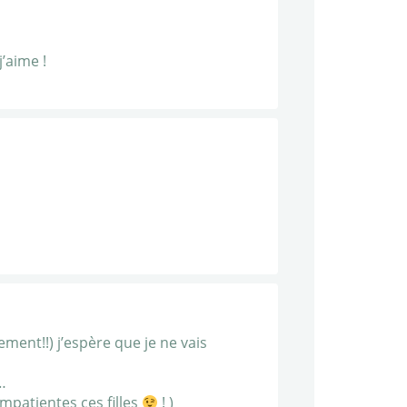
’aime !
ement!!) j’espère que je ne vais
…
impatientes ces filles
! )