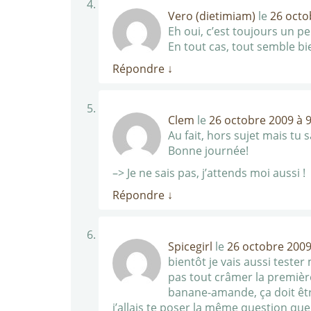
Vero (dietimiam)
le
26 octo
Eh oui, c’est toujours un p
En tout cas, tout semble bi
Répondre
↓
Clem
le
26 octobre 2009 à 
Au fait, hors sujet mais tu
Bonne journée!
–> Je ne sais pas, j’attends moi aussi !
Répondre
↓
Spicegirl
le
26 octobre 2009
bientôt je vais aussi tester
pas tout crâmer la première
banane-amande, ça doit êtr
j’allais te poser la même question que