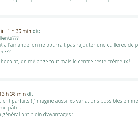
 à 11 h 35 min
dit:
ients???
t à l’amande, on ne pourrait pas rajouter une cuillerée de 
er???
hocolat, on mélange tout mais le centre reste crémeux !
13 h 38 min
dit:
ent parfaits ! J’imagine aussi les variations possibles en 
ême pâte…
en général ont plein d’avantages :