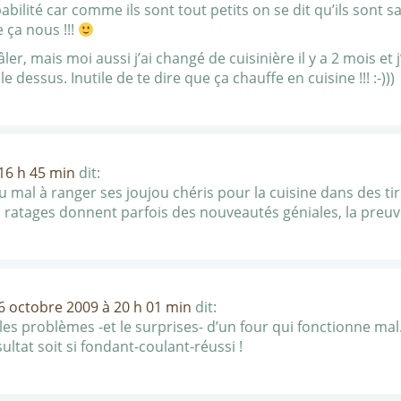
ilité car comme ils sont tout petits on se dit qu’ils sont 
ça nous !!!
 râler, mais moi aussi j’ai changé de cuisinière il y a 2 mois e
r le dessus. Inutile de te dire que ça chauffe en cuisine !!! :-)))
16 h 45 min
dit:
u mal à ranger ses joujou chéris pour la cuisine dans des tir
 ratages donnent parfois des nouveautés géniales, la preuv
6 octobre 2009 à 20 h 01 min
dit:
e les problèmes -et le surprises- d’un four qui fonctionne mal
ultat soit si fondant-coulant-réussi !