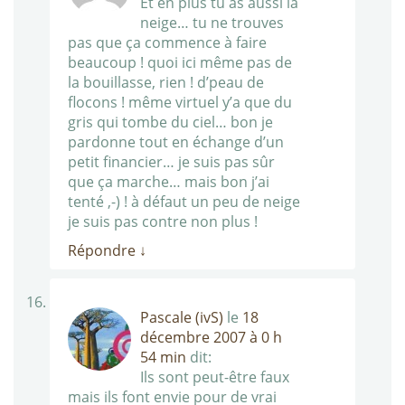
Et en plus tu as aussi la
neige… tu ne trouves
pas que ça commence à faire
beaucoup ! quoi ici même pas de
la bouillasse, rien ! d’peau de
flocons ! même virtuel y’a que du
gris qui tombe du ciel… bon je
pardonne tout en échange d’un
petit financier… je suis pas sûr
que ça marche… mais bon j’ai
tenté ,-) ! à défaut un peu de neige
je suis pas contre non plus !
Répondre
↓
Pascale (ivS)
le
18
décembre 2007 à 0 h
54 min
dit:
Ils sont peut-être faux
mais ils font envie pour de vrai