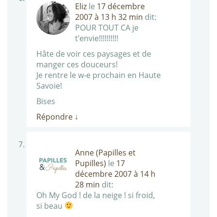
Eliz
le
17 décembre
2007 à 13 h 32 min
dit:
POUR TOUT CA je
t’envie!!!!!!!!!!
Hâte de voir ces paysages et de
manger ces douceurs!
Je rentre le w-e prochain en Haute
Savoie!
Bises
Répondre
↓
Anne (Papilles et
Pupilles)
le
17
décembre 2007 à 14 h
28 min
dit:
Oh My God ! de la neige ! si froid,
si beau