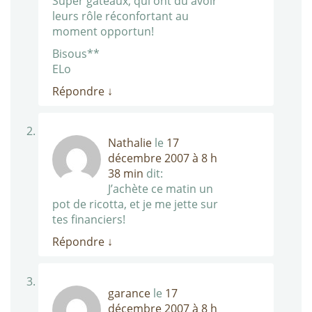
Super gateaux, qui ont du avoir
leurs rôle réconfortant au
moment opportun!
Bisous**
ELo
Répondre
↓
Nathalie
le
17
décembre 2007 à 8 h
38 min
dit:
J’achète ce matin un
pot de ricotta, et je me jette sur
tes financiers!
Répondre
↓
garance
le
17
décembre 2007 à 8 h