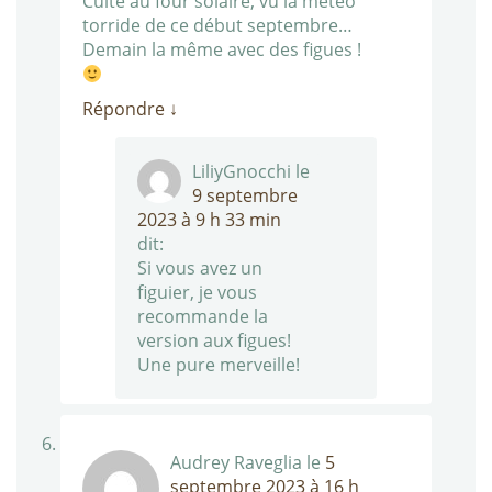
Cuite au four solaire, vu la météo
torride de ce début septembre…
Demain la même avec des figues !
Répondre
↓
LiliyGnocchi
le
9 septembre
2023 à 9 h 33 min
dit:
Si vous avez un
figuier, je vous
recommande la
version aux figues!
Une pure merveille!
Audrey Raveglia
le
5
septembre 2023 à 16 h