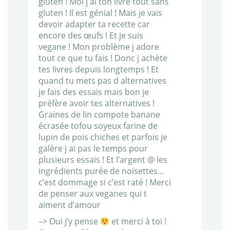
gluten ! Moi j ai ton livre tout sans
gluten ! Il est génial ! Mais je vais
devoir adapter ta recette car
encore des œufs ! Et je suis
vegane ! Mon problème j adore
tout ce que tu fais ! Donc j achète
tes livres depuis longtemps ! Et
quand tu mets pas d alternatives
je fais des essais mais bon je
préfère avoir tes alternatives !
Graines de lin compote banane
écrasée tofou soyeux farine de
lupin de pois chiches et parfois je
galère j ai pas le temps pour
plusieurs essais ! Et l’argent @ les
ingrédients purée de noisettes…
c’est dommage si c’est raté ! Merci
de penser aux veganes qui t
aiment d’amour
–> Oui j’y pense
et merci à toi !