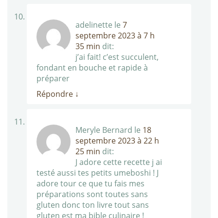
adelinette
le
7
septembre 2023 à 7 h
35 min
dit:
j’ai fait! c’est succulent,
fondant en bouche et rapide à
préparer
Répondre
↓
Meryle Bernard
le
18
septembre 2023 à 22 h
25 min
dit:
J adore cette recette j ai
testé aussi tes petits umeboshi ! J
adore tour ce que tu fais mes
préparations sont toutes sans
gluten donc ton livre tout sans
gluten est ma bible culinaire !