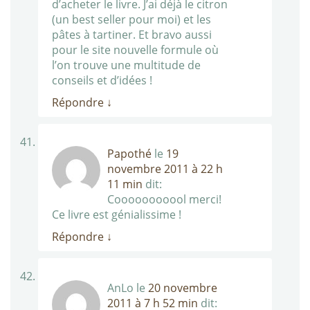
d’acheter le livre. J’ai déjà le citron
(un best seller pour moi) et les
pâtes à tartiner. Et bravo aussi
pour le site nouvelle formule où
l’on trouve une multitude de
conseils et d’idées !
Répondre
↓
Papothé
le
19
novembre 2011 à 22 h
11 min
dit:
Cooooooooool merci!
Ce livre est génialissime !
Répondre
↓
AnLo
le
20 novembre
2011 à 7 h 52 min
dit: