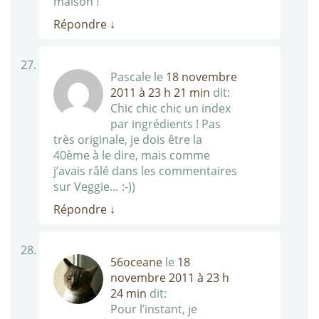
maison !
Répondre
↓
Pascale
le
18 novembre
2011 à 23 h 21 min
dit:
Chic chic chic un index
par ingrédients ! Pas
très originale, je dois être la
40ème à le dire, mais comme
j’avais râlé dans les commentaires
sur Veggie… :-))
Répondre
↓
56oceane
le
18
novembre 2011 à 23 h
24 min
dit:
Pour l’instant, je