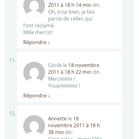
2011 à 18 h 14 min
dit:
Oh, trop bien, je fais
partie de celles qui
l’ont réclamé.
Mille mercis!
Répondre
↓
Cécile
le
18 novembre
2011 à 18 h 22 min
dit:
Merciiiiiiiiii !
Youpiiiiiiiiiiiiii !
Répondre
↓
Annette
le
18
novembre 2011 à 18 h
38 min
dit: