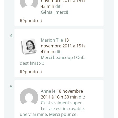
novembre 2011 à 15 h
43 min
dit:
Génial, merci!
Répondre
↓
Marion T
le
18
novembre 2011 à 15 h
47 min
dit:
Merci beaucoup ! Ouf…
c’est fini ! ;-D
Répondre
↓
Anne
le
18 novembre
2011 à 16 h 30 min
dit:
C’est vraiment super.
Le livre est incroyable,
une vrai mine. Merci pour ce