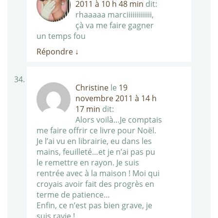
2011 à 10 h 48 min
dit:
rhaaaaa marciiiiiiiiiiiii,
çà va me faire gagner
un temps fou
Répondre
↓
Christine
le
19
novembre 2011 à 14 h
17 min
dit:
Alors voilà…Je comptais
me faire offrir ce livre pour Noël.
Je l’ai vu en librairie, eu dans les
mains, feuilleté…et je n’ai pas pu
le remettre en rayon. Je suis
rentrée avec à la maison ! Moi qui
croyais avoir fait des progrès en
terme de patience…
Enfin, ce n’est pas bien grave, je
suis ravie !