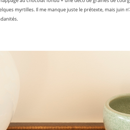
n nappage au chocolat fondu + une déco de graines de courg
elques myrtilles. Il me manque juste le prétexte, mais juin
ndanités.