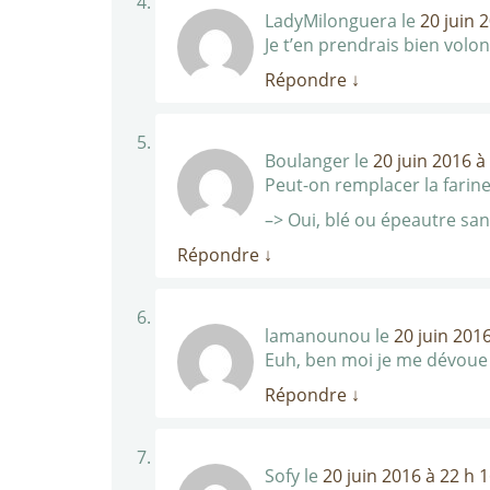
LadyMilonguera
le
20 juin 
Je t’en prendrais bien volon
Répondre
↓
Boulanger
le
20 juin 2016 à
Peut-on remplacer la farine
–> Oui, blé ou épeautre sa
Répondre
↓
lamanounou
le
20 juin 201
Euh, ben moi je me dévoue p
Répondre
↓
Sofy
le
20 juin 2016 à 22 h 