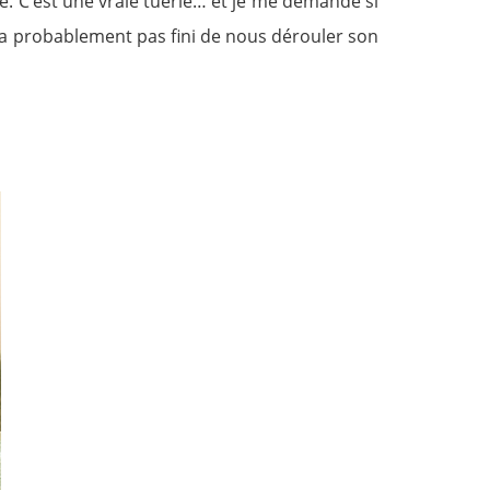
e. C’est une vraie tuerie… et je me demande si
 n’a probablement pas fini de nous dérouler son