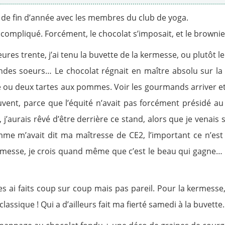
 de fin d’année avec les membres du club de yoga.
 compliqué. Forcément, le chocolat s’imposait, et le brownie 
es trente, j’ai tenu la buvette de la kermesse, ou plutôt l
ndes soeurs… Le chocolat régnait en maître absolu sur la 
’une ou deux tartes aux pommes. Voir les gourmands arriver 
ouvent, parce que l’équité n’avait pas forcément présidé
j’aurais rêvé d’être derrière ce stand, alors que je vena
me m’avait dit ma maîtresse de CE2, l’important ce n’est pa
messe, je crois quand même que c’est le beau qui gagne… 
ai faits coup sur coup mais pas pareil. Pour la kermesse, 3 
 classique ! Qui a d’ailleurs fait ma fierté samedi à la buvett