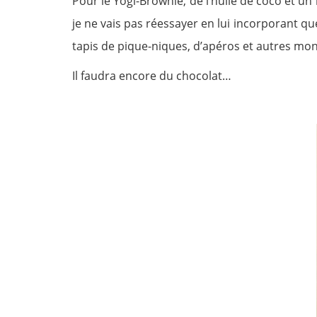
Pour le Yogi-Brownie, de l’huile de coco et u
je ne vais pas réessayer en lui incorporant qu
tapis de pique-niques, d’apéros et autres mo
Il faudra encore du chocolat…