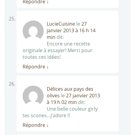
Répondre
↓
LucieCuisine
le
27
janvier 2013 à 16 h 14
min
dit:
Encore une recette
originale à essayer! Merci pour
toutes ces idées!
Répondre
↓
Délices aux pays des
olives
le
27 janvier 2013
à 19 h 02 min
dit:
Une belle couleur girly
tes scones…j’adore !!
Répondre
↓