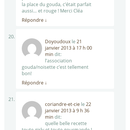
la place du gouda, c’était parfait
aussi… et rouge ! Merci Cléa
Répondre
↓
Doyoudoux
le
21
janvier 2013 à 17 h 00
min
dit:
l’association
gouda/noisette c’est tellement
bon!
Répondre
↓
coriandre-et-cie
le
22
janvier 2013 à 9 h 36
min
dit:
quelle belle recette
toute girly et toute gourmande !