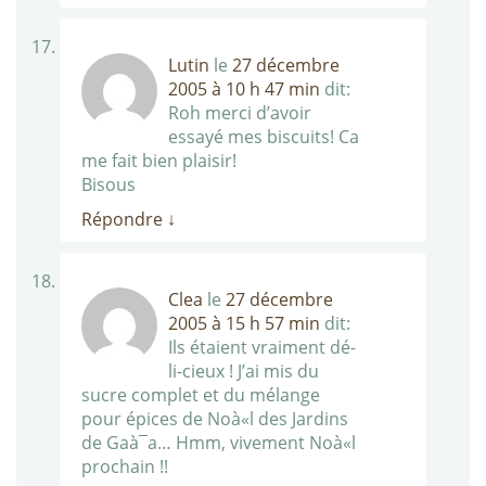
Lutin
le
27 décembre
2005 à 10 h 47 min
dit:
Roh merci d’avoir
essayé mes biscuits! Ca
me fait bien plaisir!
Bisous
Répondre
↓
Clea
le
27 décembre
2005 à 15 h 57 min
dit:
Ils étaient vraiment dé-
li-cieux ! J’ai mis du
sucre complet et du mélange
pour épices de Noà«l des Jardins
de Gaà¯a… Hmm, vivement Noà«l
prochain !!