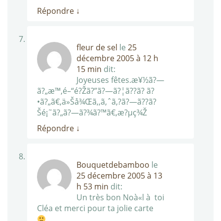
Répondre
↓
fleur de sel
le
25
décembre 2005 à 12 h
15 min
dit:
Joyeuses fêtes.æ¥½ã?—
ã?„æ™‚é–“é?Žã?”ã?—ã?¦ã??ã? ã?
•ã?„ã€‚ä»Šå¾Œã‚‚ã‚ˆã‚?ã?—ã??ã?
Šé¡˜ã?„ã?—ã?¾ã?™ã€‚æ?µç¾Ž
Répondre
↓
Bouquetdebamboo
le
25 décembre 2005 à 13
h 53 min
dit:
Un très bon Noà«l à toi
Cléa et merci pour ta jolie carte