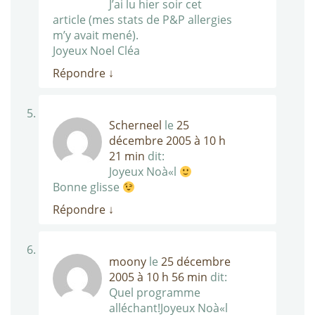
J’ai lu hier soir cet
article (mes stats de P&P allergies
m’y avait mené).
Joyeux Noel Cléa
Répondre
↓
Scherneel
le
25
décembre 2005 à 10 h
21 min
dit:
Joyeux Noà«l
Bonne glisse
Répondre
↓
moony
le
25 décembre
2005 à 10 h 56 min
dit:
Quel programme
alléchant!Joyeux Noà«l