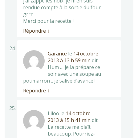
j’ai zappé les noix, je m’en suis
rendue compte à la sortie du four
grrr.
Merci pour la recette !
Répondre
↓
Garance
le
14 octobre
2013 à 13 h 59 min
dit:
Hum … je la prépare ce
soir avec une soupe au
potimarron .. je salive d’avance !
Répondre
↓
Liloo
le
14 octobre
2013 à 15 h 41 min
dit:
La recette me plaît
beaucoup. Pourriez-