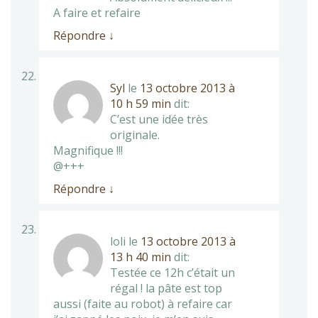
A faire et refaire
Répondre
↓
Syl
le
13 octobre 2013 à
10 h 59 min
dit:
C’est une idée très
originale.
Magnifique !!!
@+++
Répondre
↓
loli
le
13 octobre 2013 à
13 h 40 min
dit:
Testée ce 12h c’était un
régal ! la pâte est top
aussi (faite au robot) à refaire car