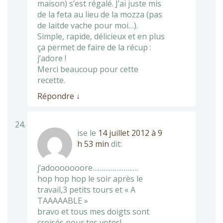
maison) s’est régalé. J’ai juste mis
de la feta au lieu de la mozza (pas
de laitde vache pour moi…).
Simple, rapide, délicieux et en plus
ça permet de faire de la récup :
j’adore !
Merci beaucoup pour cette
recette.
Répondre
↓
ise
le
14 juillet 2012 à 9
h 53 min
dit:
j’adooooooore…………………….
hop hop hop le soir après le
travail,3 petits tours et « A
TAAAAABLE »
bravo et tous mes doigts sont
croisés pour tes votes!