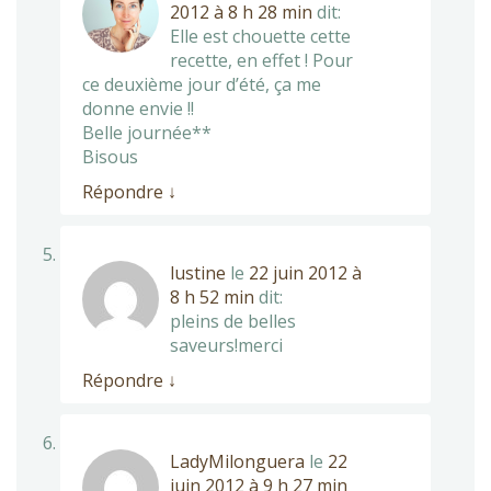
2012 à 8 h 28 min
dit:
Elle est chouette cette
recette, en effet ! Pour
ce deuxième jour d’été, ça me
donne envie !!
Belle journée**
Bisous
Répondre
↓
lustine
le
22 juin 2012 à
8 h 52 min
dit:
pleins de belles
saveurs!merci
Répondre
↓
LadyMilonguera
le
22
juin 2012 à 9 h 27 min