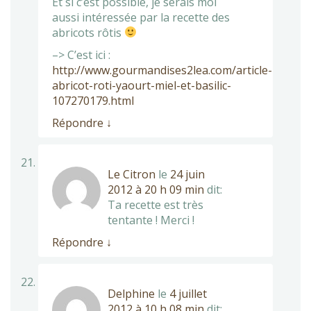
Et si c’est possible, je serais moi
aussi intéressée par la recette des
abricots rôtis
–> C’est ici :
http://www.gourmandises2lea.com/article-
abricot-roti-yaourt-miel-et-basilic-
107270179.html
Répondre
↓
Le Citron
le
24 juin
2012 à 20 h 09 min
dit:
Ta recette est très
tentante ! Merci !
Répondre
↓
Delphine
le
4 juillet
2012 à 10 h 08 min
dit: