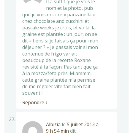
Il a suffit que je vois le
nom et la photo, puis
que je vois encore « panzanella »
chez chocolate and zucchini et
pascale weeks je crois, et voilà, la
graine est plantée : un jour, on se
dit « tiens si je faisais ça pour mon
déjeuner ? » Je passais voir si mon
contenue de frigo variait
beaucoup de la recette Roxane
revisité à ta façon. Pas tant que ça
à la mozza/feta près. Miammm,
cette graine plantée m’a permise
de me régaler vite fait bien fait
souvent !
Répondre
↓
Albizia
le
5 juillet 2013 à
9 h 54 min
dit: