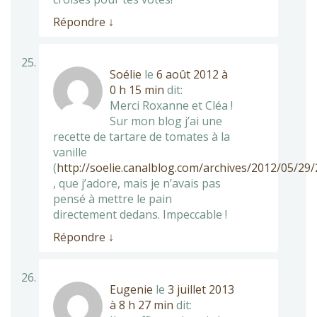
Répondre
↓
Soélie
le
6 août 2012 à
0 h 15 min
dit:
Merci Roxanne et Cléa !
Sur mon blog j’ai une
recette de tartare de tomates à la
vanille
(
http://soelie.canalblog.com/archives/2012/05/29
, que j’adore, mais je n’avais pas
pensé à mettre le pain
directement dedans. Impeccable !
Répondre
↓
Eugenie
le
3 juillet 2013
à 8 h 27 min
dit: