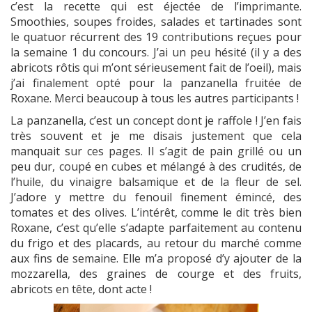
c’est la recette qui est éjectée de l’imprimante.
Smoothies, soupes froides, salades et tartinades sont
le quatuor récurrent des 19 contributions reçues pour
la semaine 1 du concours. J’ai un peu hésité (il y a des
abricots rôtis qui m’ont sérieusement fait de l’oeil), mais
j’ai finalement opté pour la panzanella fruitée de
Roxane. Merci beaucoup à tous les autres participants !
La panzanella, c’est un concept dont je raffole ! J’en fais
très souvent et je me disais justement que cela
manquait sur ces pages. Il s’agit de pain grillé ou un
peu dur, coupé en cubes et mélangé à des crudités, de
l’huile, du vinaigre balsamique et de la fleur de sel.
J’adore y mettre du fenouil finement émincé, des
tomates et des olives. L’intérêt, comme le dit très bien
Roxane, c’est qu’elle s’adapte parfaitement au contenu
du frigo et des placards, au retour du marché comme
aux fins de semaine. Elle m’a proposé d’y ajouter de la
mozzarella, des graines de courge et des fruits,
abricots en tête, dont acte !