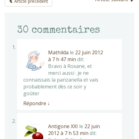
Article précédent
30
commentaires
Mathilda
le
22 juin 2012
à 7 h 47 min
dit:
Bravo à Roxane, et
merci aussi : je ne
connaissais la panzanella et vais
probablement dès ce soir y
goûter
Répondre
↓
Antigone XXI
le
22 juin
2012 à 7 h 53 min
dit: