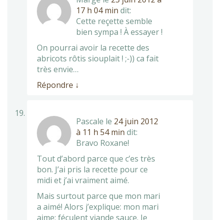
17 h 04 min
dit:
Cette reçette semble
bien sympa ! À essayer !
On pourrai avoir la recette des
abricots rôtis siouplait ! ;-)) ca fait
très envie…
Répondre
↓
Pascale
le
24 juin 2012
à 11 h 54 min
dit:
Bravo Roxane!
Tout d’abord parce que c’es très
bon. J’ai pris la recette pour ce
midi et j’ai vraiment aimé.
Mais surtout parce que mon mari
a aimé! Alors j’explique: mon mari
aime: féculent viande sauce. Je