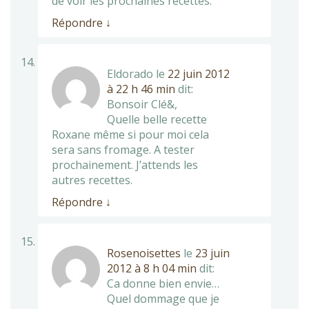
de voir les prochaines recettes.
Répondre
↓
Eldorado
le
22 juin 2012
à 22 h 46 min
dit:
Bonsoir Clé&,
Quelle belle recette
Roxane même si pour moi cela
sera sans fromage. A tester
prochainement. J’attends les
autres recettes.
Répondre
↓
Rosenoisettes
le
23 juin
2012 à 8 h 04 min
dit:
Ca donne bien envie…
Quel dommage que je