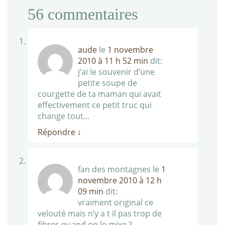
56
commentaires
aude
le
1 novembre
2010 à 11 h 52 min
dit:
j’ai le souvenir d’une
petite soupe de
courgette de ta maman qui avait
effectivement ce petit truc qui
change tout…
Répondre
↓
fan des montagnes
le
1
novembre 2010 à 12 h
09 min
dit:
vraiment original ce
velouté mais n’y a t il pas trop de
fibres quand on le mixe ?