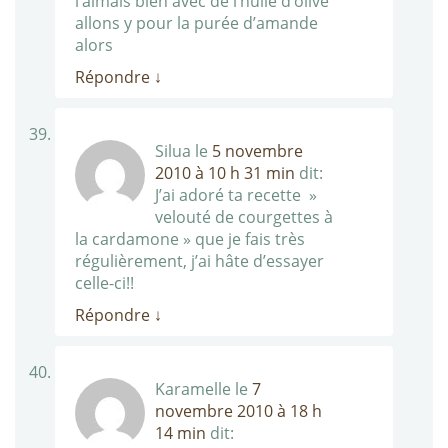
l’aimais bien avec de l’huile d’olive
allons y pour la purée d’amande
alors
Répondre
↓
Silua
le
5 novembre
2010 à 10 h 31 min
dit:
J’ai adoré ta recette »
velouté de courgettes à
la cardamone » que je fais très
régulièrement, j’ai hâte d’essayer
celle-ci!!
Répondre
↓
Karamelle
le
7
novembre 2010 à 18 h
14 min
dit: