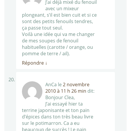
J’ai déjà mixé du fenouil
avec un mixeur
plongeant, s’il est bien cuit et si ce
sont des petits fenouils tendres,
ça passe tout seul.
Voilà une idée qui va me changer
de mes soupes de fenouil
habituelles (carotte / orange, ou
pomme de terre / ail).
Répondre
↓
AnCa
le
2 novembre
2010 à 11 h 26 min
dit:
Bonjour Clea,
J’ai essayé hier ta
terrine japonisante et ton pain
d’épices dans ton très beau livre
sur le potimarron. Ca a eu
beaucoup de succès ! Le pain