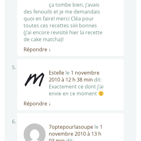
ça tombe bien, j’avais
des fenouils et je me demandais
quoi en faire! merci Cléa pour
toutes ces recettes siiii bonnes
(j’ai encore revisité hier la recette
de cake matcha)!
Répondre
↓
Estelle
le
1 novembre
2010 à 12 h 38 min
dit:
Exactement ce dont j’ai
envie en ce moment
Répondre
↓
7optepourlasoupe
le
1
novembre 2010 à 13 h
03 min
dit: