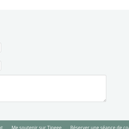
nt
Me soutenir sur Tipeee
Réserver une séance de co