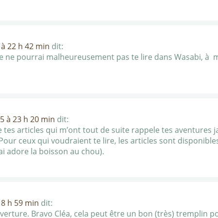
à 22 h 42 min
dit:
! je ne pourrai malheureusement pas te lire dans Wasabi, à m
5 à 23 h 20 min
dit:
ire tes articles qui m’ont tout de suite rappele tes aventures
 Pour ceux qui voudraient te lire, les articles sont disponibl
j’ai adore la boisson au chou).
8 h 59 min
dit:
verture. Bravo Cléa, cela peut être un bon (très) tremplin pour