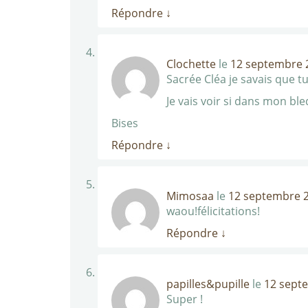
Répondre
↓
Clochette
le
12 septembre 2
Sacrée Cléa je savais que tu
Je vais voir si dans mon b
Bises
Répondre
↓
Mimosaa
le
12 septembre 2
waou!félicitations!
Répondre
↓
papilles&pupille
le
12 sept
Super !