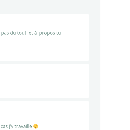
e pas du tout! et à propos tu
s j’y travaille