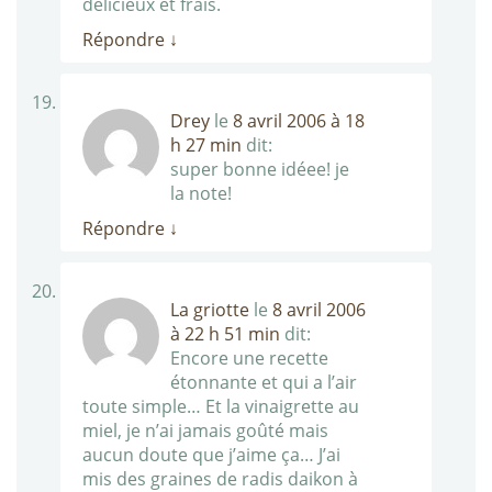
délicieux et frais.
Répondre
↓
Drey
le
8 avril 2006 à 18
h 27 min
dit:
super bonne idéee! je
la note!
Répondre
↓
La griotte
le
8 avril 2006
à 22 h 51 min
dit:
Encore une recette
étonnante et qui a l’air
toute simple… Et la vinaigrette au
miel, je n’ai jamais goûté mais
aucun doute que j’aime ça… J’ai
mis des graines de radis daikon à