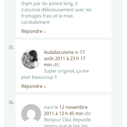
thym par du poivre long, il
s’associe délicieusement avec les
fromages frais et le miel.
cordialement
Répondre
↓
Audalacuisine
le
17
août 2011 à 23 h 17
min
dit:
Super original, ça me
plait beaucoup !!
Répondre
↓
nani
le
12 novembre
2011 à 12 h 45 min
dit:
Bonjour Clea depuisle
temps que je fais tes