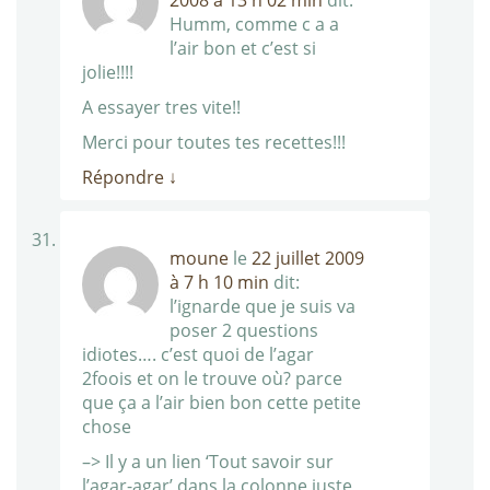
2008 à 13 h 02 min
dit:
Humm, comme c a a
l’air bon et c’est si
jolie!!!!
A essayer tres vite!!
Merci pour toutes tes recettes!!!
Répondre
↓
moune
le
22 juillet 2009
à 7 h 10 min
dit:
l’ignarde que je suis va
poser 2 questions
idiotes…. c’est quoi de l’agar
2foois et on le trouve où? parce
que ça a l’air bien bon cette petite
chose
–> Il y a un lien ‘Tout savoir sur
l’agar-agar’ dans la colonne juste