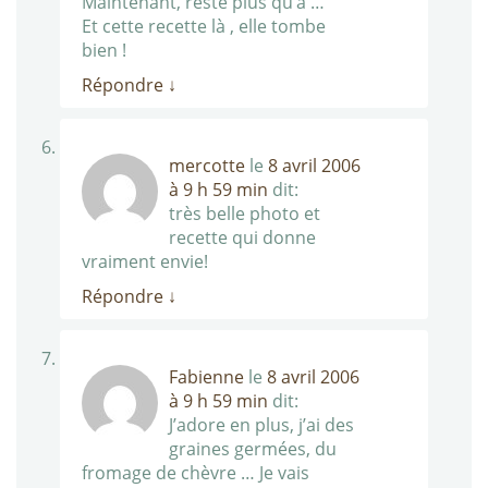
Maintenant, reste plus qu’à …
Et cette recette là , elle tombe
bien !
Répondre
↓
mercotte
le
8 avril 2006
à 9 h 59 min
dit:
très belle photo et
recette qui donne
vraiment envie!
Répondre
↓
Fabienne
le
8 avril 2006
à 9 h 59 min
dit:
J’adore en plus, j’ai des
graines germées, du
fromage de chèvre … Je vais