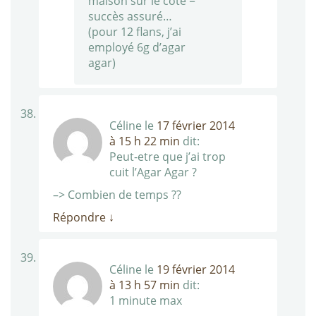
maison sur le côté =
succès assuré…
(pour 12 flans, j’ai
employé 6g d’agar
agar)
Céline
le
17 février 2014
à 15 h 22 min
dit:
Peut-etre que j’ai trop
cuit l’Agar Agar ?
–> Combien de temps ??
Répondre
↓
Céline
le
19 février 2014
à 13 h 57 min
dit:
1 minute max