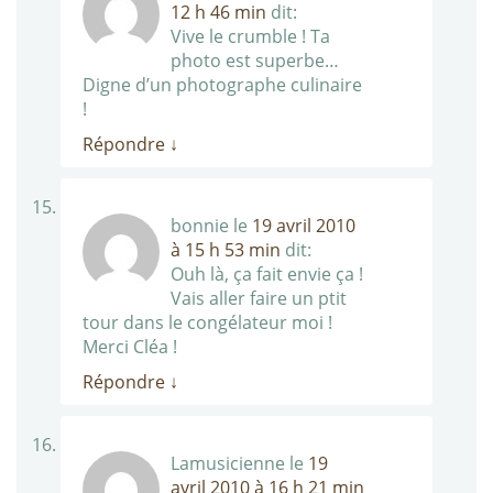
12 h 46 min
dit:
Vive le crumble ! Ta
photo est superbe…
Digne d’un photographe culinaire
!
Répondre
↓
bonnie
le
19 avril 2010
à 15 h 53 min
dit:
Ouh là, ça fait envie ça !
Vais aller faire un ptit
tour dans le congélateur moi !
Merci Cléa !
Répondre
↓
Lamusicienne
le
19
avril 2010 à 16 h 21 min