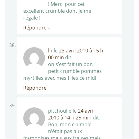
! Merci pour cet
excellent crumble dont je me
régale !
Répondre
↓
ln
le
23 avril 2010 à 15 h
00 min
dit:
on s’est fait un bon
petit crumble pommes
myrtilles avec mes filles ce midi !
Répondre
↓
pitchoulie
le
24 avril
2010 à 14 h 25 min
dit:
Bon, mon crumble
n’était pas aux
framboises mais aux fraises mais