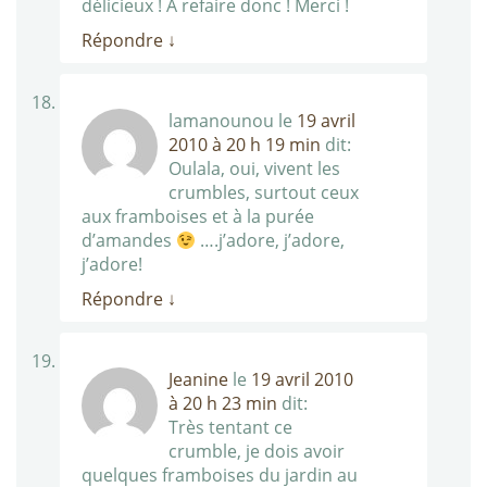
délicieux ! A refaire donc ! Merci !
Répondre
↓
lamanounou
le
19 avril
2010 à 20 h 19 min
dit:
Oulala, oui, vivent les
crumbles, surtout ceux
aux framboises et à la purée
d’amandes
….j’adore, j’adore,
j’adore!
Répondre
↓
Jeanine
le
19 avril 2010
à 20 h 23 min
dit:
Très tentant ce
crumble, je dois avoir
quelques framboises du jardin au