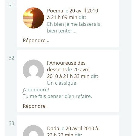
Poema
le
20 avril 2010
à 21 h 09 min
dit:
Eh bien je me laisserais
bien tenter…
Répondre
↓
l'Amoureuse des
desserts
le
20 avril
2010 à 21 h 33 min
dit:
Un classique
j’adoooore!
Tu me fais penser d’en refaire.
Répondre
↓
Dada
le
20 avril 2010 à
23 h 23 min
dit: