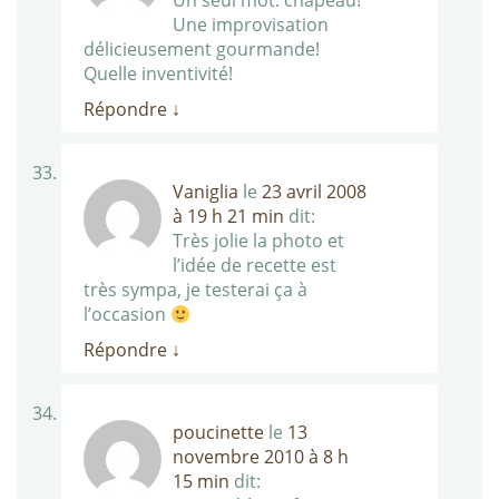
Un seul mot: chapeau!
Une improvisation
délicieusement gourmande!
Quelle inventivité!
Répondre
↓
Vaniglia
le
23 avril 2008
à 19 h 21 min
dit:
Très jolie la photo et
l’idée de recette est
très sympa, je testerai ça à
l’occasion
Répondre
↓
poucinette
le
13
novembre 2010 à 8 h
15 min
dit: