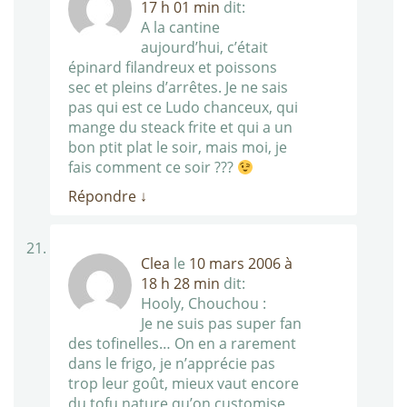
17 h 01 min
dit:
A la cantine
aujourd’hui, c’était
épinard filandreux et poissons
sec et pleins d’arrêtes. Je ne sais
pas qui est ce Ludo chanceux, qui
mange du steack frite et qui a un
bon ptit plat le soir, mais moi, je
fais comment ce soir ???
Répondre
↓
Clea
le
10 mars 2006 à
18 h 28 min
dit:
Hooly, Chouchou :
Je ne suis pas super fan
des tofinelles… On en a rarement
dans le frigo, je n’apprécie pas
trop leur goût, mieux vaut encore
du tofu nature qu’on customise