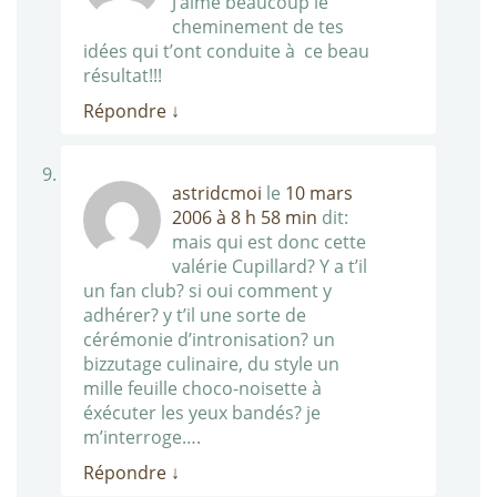
J’aime beaucoup le
cheminement de tes
idées qui t’ont conduite à ce beau
résultat!!!
Répondre
↓
astridcmoi
le
10 mars
2006 à 8 h 58 min
dit:
mais qui est donc cette
valérie Cupillard? Y a t’il
un fan club? si oui comment y
adhérer? y t’il une sorte de
cérémonie d’intronisation? un
bizzutage culinaire, du style un
mille feuille choco-noisette à
éxécuter les yeux bandés? je
m’interroge….
Répondre
↓