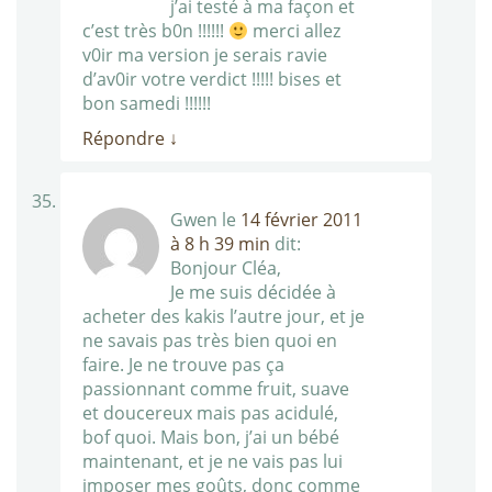
j’ai testé à ma façon et
c’est très b0n !!!!!!
merci allez
v0ir ma version je serais ravie
d’av0ir votre verdict !!!!! bises et
bon samedi !!!!!!
Répondre
↓
Gwen
le
14 février 2011
à 8 h 39 min
dit:
Bonjour Cléa,
Je me suis décidée à
acheter des kakis l’autre jour, et je
ne savais pas très bien quoi en
faire. Je ne trouve pas ça
passionnant comme fruit, suave
et doucereux mais pas acidulé,
bof quoi. Mais bon, j’ai un bébé
maintenant, et je ne vais pas lui
imposer mes goûts, donc comme