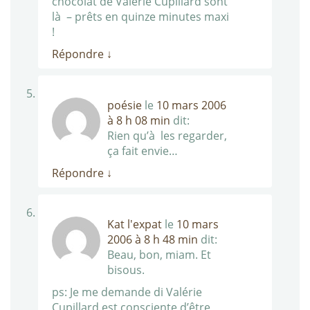
chocolat de Valérie Cupillard sont
là – prêts en quinze minutes maxi
!
Répondre
↓
poésie
le
10 mars 2006
à 8 h 08 min
dit:
Rien qu’à les regarder,
ça fait envie…
Répondre
↓
Kat l'expat
le
10 mars
2006 à 8 h 48 min
dit:
Beau, bon, miam. Et
bisous.
ps: Je me demande di Valérie
Cupillard est consciente d’être