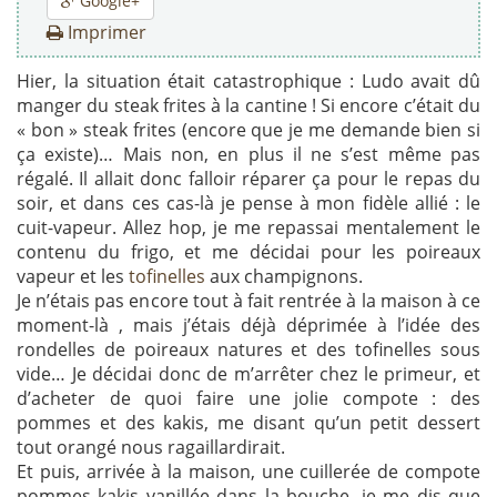
Google+
Imprimer
Hier, la situation était catastrophique : Ludo avait dû
manger du steak frites à la cantine ! Si encore c’était du
« bon » steak frites (encore que je me demande bien si
ça existe)… Mais non, en plus il ne s’est même pas
régalé. Il allait donc falloir réparer ça pour le repas du
soir, et dans ces cas-là je pense à mon fidèle allié : le
cuit-vapeur. Allez hop, je me repassai mentalement le
contenu du frigo, et me décidai pour les poireaux
vapeur et les
tofinelles
aux champignons.
Je n’étais pas encore tout à fait rentrée à la maison à ce
moment-là , mais j’étais déjà déprimée à l’idée des
rondelles de poireaux natures et des tofinelles sous
vide… Je décidai donc de m’arrêter chez le primeur, et
d’acheter de quoi faire une jolie compote : des
pommes et des kakis, me disant qu’un petit dessert
tout orangé nous ragaillardirait.
Et puis, arrivée à la maison, une cuillerée de compote
pommes kakis vanillée dans la bouche, je me dis que