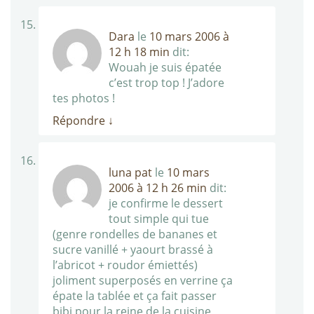
Dara
le
10 mars 2006 à
12 h 18 min
dit:
Wouah je suis épatée
c’est trop top ! J’adore
tes photos !
Répondre
↓
luna pat
le
10 mars
2006 à 12 h 26 min
dit:
je confirme le dessert
tout simple qui tue
(genre rondelles de bananes et
sucre vanillé + yaourt brassé à
l’abricot + roudor émiettés)
joliment superposés en verrine ça
épate la tablée et ça fait passer
bibi pour la reine de la cuisine