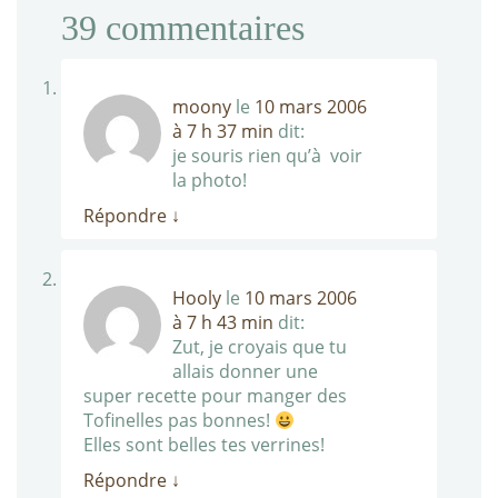
39
commentaires
moony
le
10 mars 2006
à 7 h 37 min
dit:
je souris rien qu’à voir
la photo!
Répondre
↓
Hooly
le
10 mars 2006
à 7 h 43 min
dit:
Zut, je croyais que tu
allais donner une
super recette pour manger des
Tofinelles pas bonnes!
Elles sont belles tes verrines!
Répondre
↓