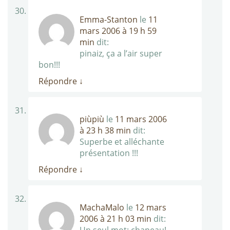
Emma-Stanton
le
11
mars 2006 à 19 h 59
min
dit:
pinaiz, ça a l’air super
bon!!!
Répondre
↓
piùpiù
le
11 mars 2006
à 23 h 38 min
dit:
Superbe et alléchante
présentation !!!
Répondre
↓
MachaMalo
le
12 mars
2006 à 21 h 03 min
dit: