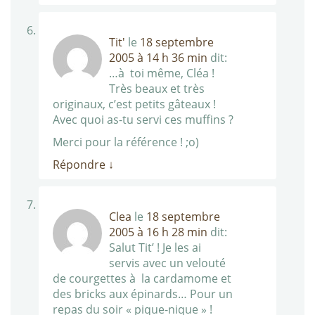
Tit'
le
18 septembre
2005 à 14 h 36 min
dit:
…à toi même, Cléa !
Très beaux et très
originaux, c’est petits gâteaux !
Avec quoi as-tu servi ces muffins ?
Merci pour la référence ! ;o)
Répondre
↓
Clea
le
18 septembre
2005 à 16 h 28 min
dit:
Salut Tit’ ! Je les ai
servis avec un velouté
de courgettes à la cardamome et
des bricks aux épinards… Pour un
repas du soir « pique-nique » !