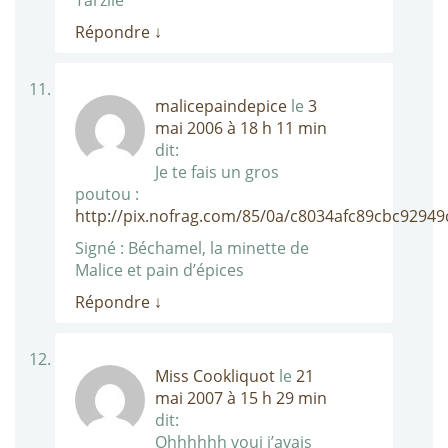
Tarzile
Répondre
↓
malicepaindepice
le
3
mai 2006 à 18 h 11 min
dit:
Je te fais un gros
poutou :
http://pix.nofrag.com/85/0a/c8034afc89cbc92949
Signé : Béchamel, la minette de
Malice et pain d’épices
Répondre
↓
Miss Cookliquot
le
21
mai 2007 à 15 h 29 min
dit:
Ohhhhhh voui j’avais