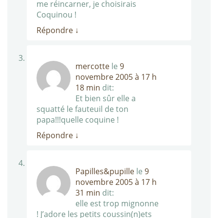
me réincarner, je choisirais
Coquinou !
Répondre
↓
mercotte
le
9
novembre 2005 à 17 h
18 min
dit:
Et bien sûr elle a
squatté le fauteuil de ton
papa!!!quelle coquine !
Répondre
↓
Papilles&pupille
le
9
novembre 2005 à 17 h
31 min
dit:
elle est trop mignonne
! J’adore les petits coussin(n)ets