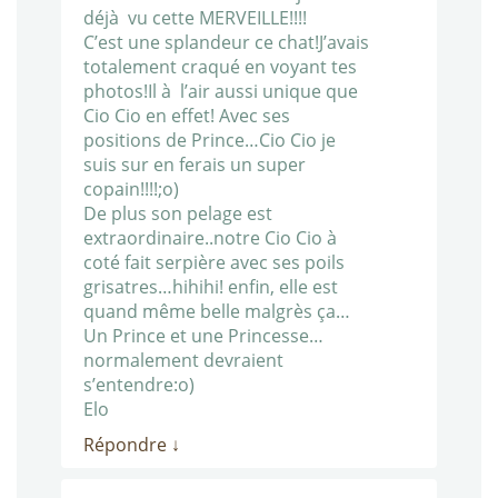
déjà vu cette MERVEILLE!!!!
C’est une splandeur ce chat!J’avais
totalement craqué en voyant tes
photos!Il à l’air aussi unique que
Cio Cio en effet! Avec ses
positions de Prince…Cio Cio je
suis sur en ferais un super
copain!!!!;o)
De plus son pelage est
extraordinaire..notre Cio Cio à
coté fait serpière avec ses poils
grisatres…hihihi! enfin, elle est
quand même belle malgrès ça…
Un Prince et une Princesse…
normalement devraient
s’entendre:o)
Elo
Répondre
↓