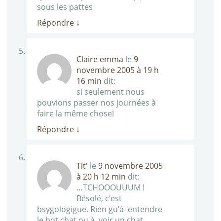
sous les pattes
Répondre
↓
Claire emma
le
9
novembre 2005 à 19 h
16 min
dit:
si seulement nous
pouvions passer nos journées à
faire la même chose!
Répondre
↓
Tit'
le
9 novembre 2005
à 20 h 12 min
dit:
…TCHOOOUUUM !
Bésolé, c’est
bsygologigue. Rien gu’à entendre
le bot chat ou à voir un chat,