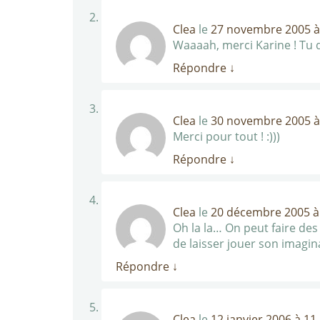
Clea
le
27 novembre 2005 à
Waaaah, merci Karine ! Tu do
Répondre
↓
Clea
le
30 novembre 2005 à
Merci pour tout ! :)))
Répondre
↓
Clea
le
20 décembre 2005 à
Oh la la… On peut faire des
de laisser jouer son imagina
Répondre
↓
Clea
le
12 janvier 2006 à 11