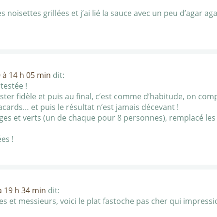
des noisettes grillées et j’ai lié la sauce avec un peu d’agar a
 à 14 h 05 min
dit:
testée !
ester fidèle et puis au final, c’est comme d’habitude, on 
acards… et puis le résultat n’est jamais décevant !
uges et verts (un de chaque pour 8 personnes), remplacé les
es !
 19 h 34 min
dit:
s et messieurs, voici le plat fastoche pas cher qui impress