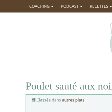
COACHING
PODCAST
RECETTES
Poulet sauté aux noi
Classée dans
autres plats