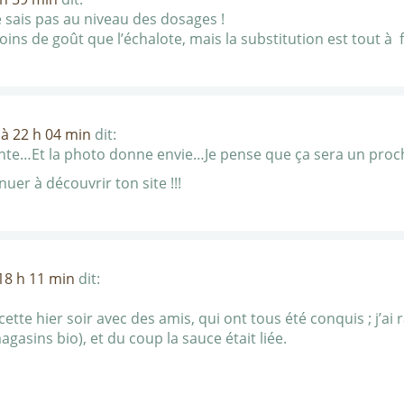
e sais pas au niveau des dosages !
ins de goût que l’échalote, mais la substitution est tout à f
à 22 h 04 min
dit:
nte…Et la photo donne envie…Je pense que ça sera un procha
nuer à découvrir ton site !!!
18 h 11 min
dit:
ecette hier soir avec des amis, qui ont tous été conquis ; j’ai
gasins bio), et du coup la sauce était liée.