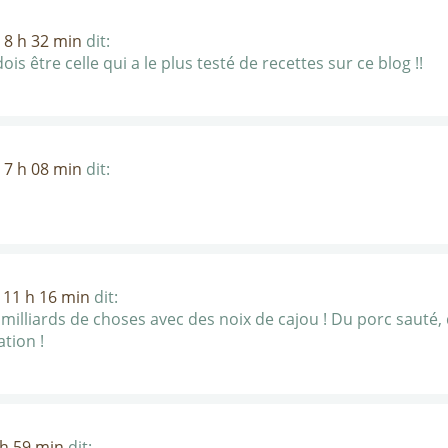
 8 h 32 min
dit:
is être celle qui a le plus testé de recettes sur ce blog !!
 7 h 08 min
dit:
 11 h 16 min
dit:
 milliards de choses avec des noix de cajou ! Du porc sauté,
tion !
 h 59 min
dit: