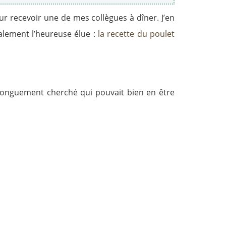
ur recevoir une de mes collègues à dîner. J’en
nalement l’heureuse élue :
l
a recette du poulet
 longuement cherché qui pouvait bien en être