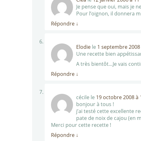
Je pense que oui, mais je n
Pour l’oignon, il donnera mo
Répondre
↓
Elodie
le
1 septembre 2008 
Une recette bien appétissa
A très bientôt…Je vais conti
Répondre
↓
cécile
le
19 octobre 2008 à 
bonjour à tous !
j’ai testé cette excellente r
pate de noix de cajou (en ma
Merci pour cette recette !
Répondre
↓