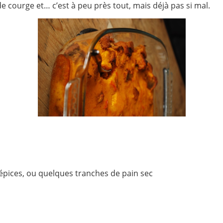
 courge et… c’est à peu près tout, mais déjà pas si mal.
’épices, ou quelques tranches de pain sec