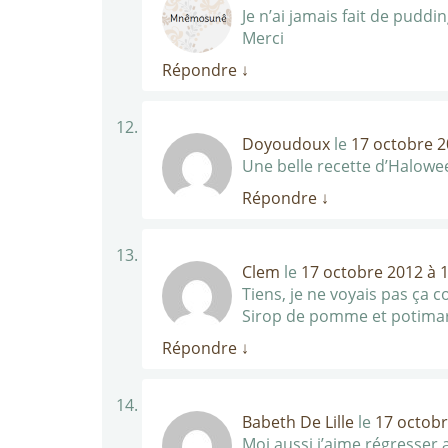
Je n’ai jamais fait de pudd
Merci
Répondre
↓
Doyoudoux
le
17 octobre 2
Une belle recette d’Halowe
Répondre
↓
Clem
le
17 octobre 2012 à 
Tiens, je ne voyais pas ça
Sirop de pomme et potimarron
Répondre
↓
Babeth De Lille
le
17 octobr
Moi aussi j’aime régresser 