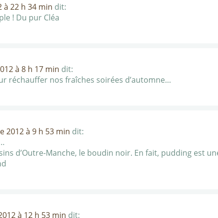
 à 22 h 34 min
dit:
mple ! Du pur Cléa
012 à 8 h 17 min
dit:
ur réchauffer nos fraîches soirées d’automne…
e 2012 à 9 h 53 min
dit:
g…
sins d’Outre-Manche, le boudin noir. En fait, pudding est u
nd
2012 à 12 h 53 min
dit: