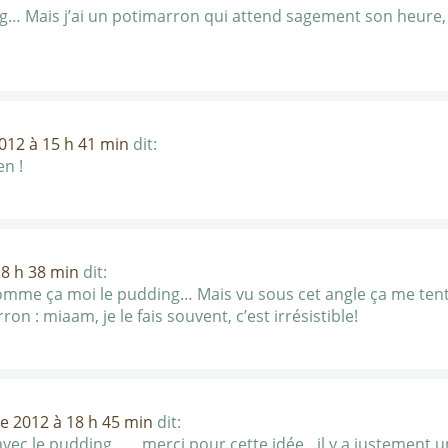
ing… Mais j’ai un potimarron qui attend sagement son heure, j
012 à 15 h 41 min
dit:
en !
18 h 38 min
dit:
 comme ça moi le pudding… Mais vu sous cet angle ça me tent
 : miaam, je le fais souvent, c’est irrésistible!
e 2012 à 18 h 45 min
dit:
avec le pudding…….merci pour cette idée…il y a justement u