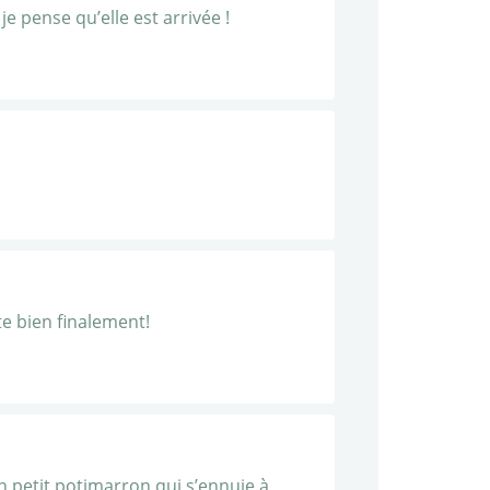
e pense qu’elle est arrivée !
e bien finalement!
n petit potimarron qui s’ennuie à