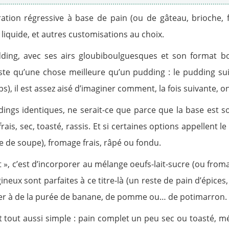
tion régressive à base de pain (ou de gâteau, brioche, f
 liquide, et autres customisations au choix.
udding, avec ses airs gloubiboulguesques et son format b
existe qu’une chose meilleure qu’un pudding : le pudding 
mps), il est assez aisé d’imaginer comment, la fois suivante, 
ings identiques, ne serait-ce que parce que la base est sou
rais, sec, toasté, rassis. Et si certaines options appellent l
e de soupe), fromage frais, râpé ou fondu.
t », c’est d’incorporer au mélange oeufs-lait-sucre (ou from
eux sont parfaites à ce titre-là (un reste de pain d’épices
nser à de la purée de banane, de pomme ou… de potimarron.
est tout aussi simple : pain complet un peu sec ou toasté, m