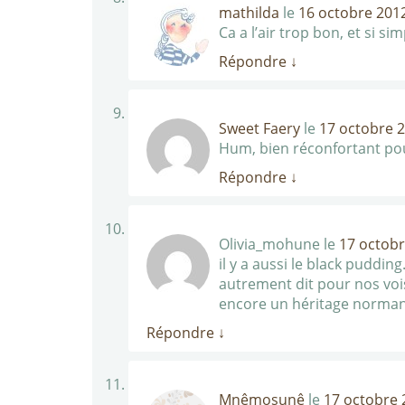
mathilda
le
16 octobre 2012
Ca a l’air trop bon, et si si
Répondre
↓
Sweet Faery
le
17 octobre 2
Hum, bien réconfortant po
Répondre
↓
Olivia_mohune
le
17 octobr
il y a aussi le black puddin
autrement dit pour nos voi
encore un héritage norma
Répondre
↓
Mnêmosunê
le
17 octobre 