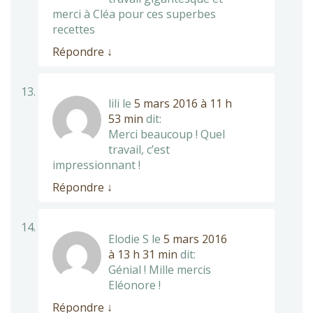
merci à Cléa pour ces superbes
recettes
Répondre
↓
lili
le
5 mars 2016 à 11 h
53 min
dit:
Merci beaucoup ! Quel
travail, c’est
impressionnant !
Répondre
↓
Elodie S
le
5 mars 2016
à 13 h 31 min
dit:
Génial ! Mille mercis
Eléonore !
Répondre
↓