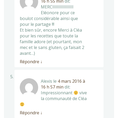
16 h 55 min
dit:
MERCIIIIIIIIIIIIIIII
Eléonore pour ce
boulot considérable ainsi que
pour le partage !!!
Et bien sûr, encore Merci à Cléa
pour les recettes que toute la
famille adore (et pourtant, mon
mec et le sans gluten, ça faisait 2
avant…)
Répondre
↓
Alexis
le
4 mars 2016 à
16 h 57 min
dit:
Impressionnant
vive
la communauté de Cléa
Répondre
↓