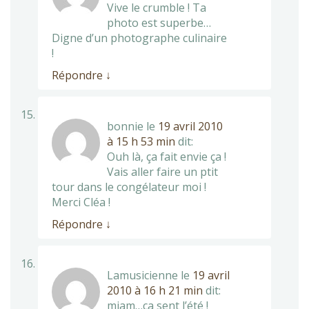
Vive le crumble ! Ta
photo est superbe…
Digne d’un photographe culinaire
!
Répondre
↓
bonnie
le
19 avril 2010
à 15 h 53 min
dit:
Ouh là, ça fait envie ça !
Vais aller faire un ptit
tour dans le congélateur moi !
Merci Cléa !
Répondre
↓
Lamusicienne
le
19 avril
2010 à 16 h 21 min
dit:
miam…ça sent l’été !