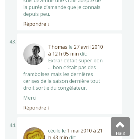
suis devenue une vraie adepte de
la purée d’amande que je connais
depuis peu.
Répondre
↓
Thomas
le
27 avril 2010
à 12 h 05 min
dit:
Extra ! c’était super bon
… bon c’était pas des
framboises mais les dernières
cerises de la saison dernière tout
droit sortie du congélateur.
Merci
Répondre
↓
cécile
le
1 mai 2010 à 21
Haut
h 43 min
dit: