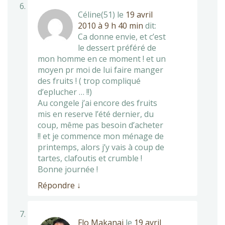
Céline(51)
le
19 avril
2010 à 9 h 40 min
dit:
Ca donne envie, et c’est
le dessert préféré de
mon homme en ce moment ! et un
moyen pr moi de lui faire manger
des fruits ! ( trop compliqué
d’eplucher … !!)
Au congele j’ai encore des fruits
mis en reserve l’été dernier, du
coup, même pas besoin d’acheter
!! et je commence mon ménage de
printemps, alors j’y vais à coup de
tartes, clafoutis et crumble !
Bonne journée !
Répondre
↓
Flo Makanai
le
19 avril