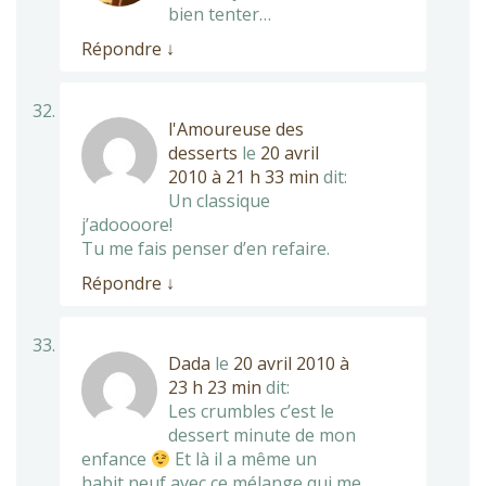
bien tenter…
Répondre
↓
l'Amoureuse des
desserts
le
20 avril
2010 à 21 h 33 min
dit:
Un classique
j’adoooore!
Tu me fais penser d’en refaire.
Répondre
↓
Dada
le
20 avril 2010 à
23 h 23 min
dit:
Les crumbles c’est le
dessert minute de mon
enfance
Et là il a même un
habit neuf avec ce mélange qui me