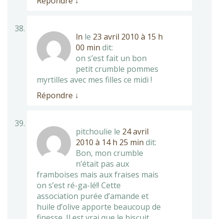
Répondre
↓
ln
le
23 avril 2010 à 15 h
00 min
dit:
on s’est fait un bon
petit crumble pommes
myrtilles avec mes filles ce midi !
Répondre
↓
pitchoulie
le
24 avril
2010 à 14 h 25 min
dit:
Bon, mon crumble
n’était pas aux
framboises mais aux fraises mais
on s’est ré-ga-lé!! Cette
association purée d’amande et
huile d’olive apporte beaucoup de
finesse. Il est vrai que le biscuit