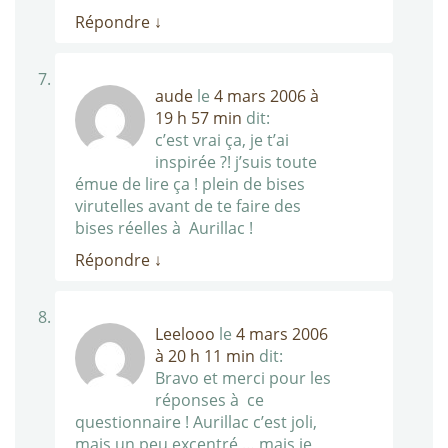
Répondre
↓
aude
le
4 mars 2006 à
19 h 57 min
dit:
c’est vrai ça, je t’ai
inspirée ?! j’suis toute
émue de lire ça ! plein de bises
virutelles avant de te faire des
bises réelles à Aurillac !
Répondre
↓
Leelooo
le
4 mars 2006
à 20 h 11 min
dit:
Bravo et merci pour les
réponses à ce
questionnaire ! Aurillac c’est joli,
mais un peu excentré … mais je