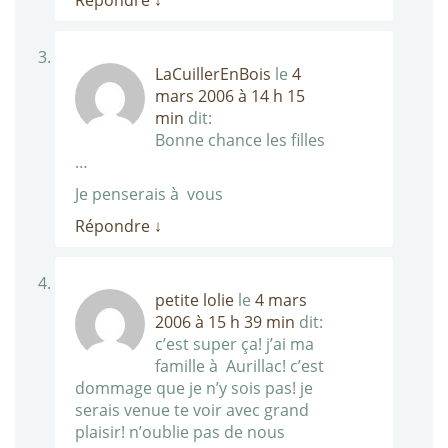
Répondre
↓
LaCuillerEnBois
le
4
mars 2006 à 14 h 15
min
dit:
Bonne chance les filles
…
Je penserais à vous
Répondre
↓
petite lolie
le
4 mars
2006 à 15 h 39 min
dit:
c’est super ça! j’ai ma
famille à Aurillac! c’est
dommage que je n’y sois pas! je
serais venue te voir avec grand
plaisir! n’oublie pas de nous