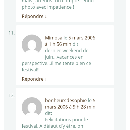
mais j’attends ton compte-rendu
photo avec impatience !
Répondre
↓
Mimosa
le
5 mars 2006
à 1 h 56 min
dit:
dernier weekend de
juin…vacances en
perspective…il me tente bien ce
festival!!!
Répondre
↓
bonheursdesophie
le
5
mars 2006 à 9 h 28 min
dit:
Félicitations pour le
festival. A défaut d’y être, on