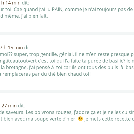
 h 14 min
dit:
 toi. Cae quand j’ai lu PAIN, comme je n’ai toujours pas de 
d même, j’ai bien fait.
17 h 15 min
dit:
?? super, trop gentille, génial, il ne m’en reste presque plu
ngâteautoutvert c’est toi qui l’a faite ta purée de basilic? le
t la bretagne, j’ai pensé à toi car ils ont tous des pulls là ba
 remplaceras par du thé bien chaud toi !
h 27 min
dit:
e saveurs. Les poivrons rouges, j’adore ça et je ne les cuisi
it bien avec ma soupe verte d’hier!
Je mets cette recette