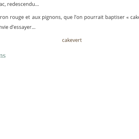
lac, redescendu…
ivron rouge et aux pignons, que l’on pourrait baptiser « cake
envie d’essayer…
ns