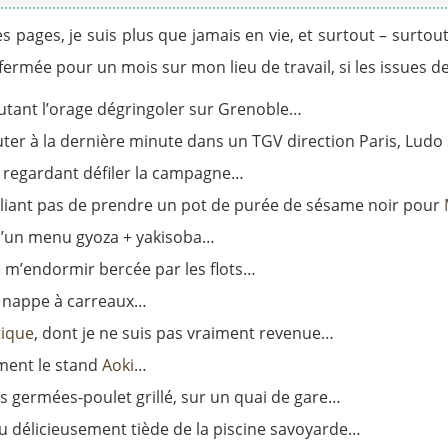
es pages, je suis plus que jamais en vie, et surtout – surto
nfermée pour un mois sur mon lieu de travail, si les issues de
outant l’orage dégringoler sur Grenoble…
uter à la dernière minute dans un TGV direction Paris, Lud
n regardant défiler la campagne…
oubliant pas de prendre un pot de purée de sésame noir pour
d’un menu gyoza + yakisoba…
 m’endormir bercée par les flots…
ie nappe à carreaux…
tique
, dont je ne suis pas vraiment revenue…
ement le stand
Aoki
…
es germées-poulet grillé, sur un quai de gare…
eau délicieusement tiède de la piscine savoyarde…