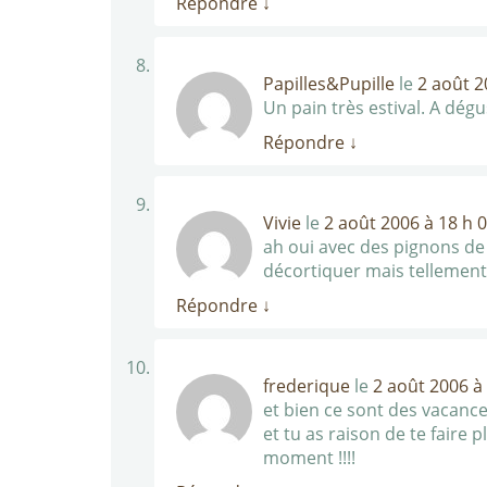
Répondre
↓
Papilles&Pupille
le
2 août 2
Un pain très estival. A dég
Répondre
↓
Vivie
le
2 août 2006 à 18 h 
ah oui avec des pignons de p
décortiquer mais tellemen
Répondre
↓
frederique
le
2 août 2006 à
et bien ce sont des vacances
et tu as raison de te faire 
moment !!!!