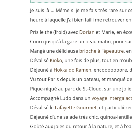
Je suis là … Même si je me fais très rare sur c
heure à laquelle j’ai bien failli me retrouver e
Pris le thé (froid) avec
Dorian
et Marie, en éc
Couru jusqu’à la gare un beau matin, pour sa
Mangé une délicieuse
brioche à l’épeautre
, e
Dévalisé
Kioko
, une fois de plus, tout en n’
Déjeuné à
Hokkaido Ramen
, encooooooore, 
Vu tout Paris depuis un bateau, et manqué de
Pique-niqué au parc de St-Cloud, sur une jol
Accompagné Ludo dans un
voyage intergalac
Dévalisé le
Lafayette Gourmet
, et particulièr
Déjeuné d’une salade très chic, quinoa-lentill
Goûté aux joies du retour à la nature, et à l’