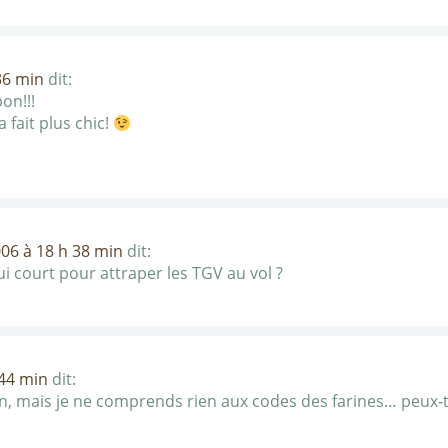
36 min
dit:
on!!!
a fait plus chic!
006 à 18 h 38 min
dit:
i court pour attraper les TGV au vol ?
 44 min
dit:
ain, mais je ne comprends rien aux codes des farines… peux-t