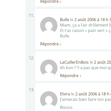
Répondre
↓
Bulle
le
2 août 2006 à 18 h 
Miam, ça a l’air drôlement b
Et t’as raison « pain vert » ç
Bulle.
Répondre
↓
LaCuillerEnBois
le
2 août 2
Ah bon ? Y a pas que moi qu
Répondre
↓
Elvira
le
2 août 2006 à 18 h
J’aimerais bien faire ton p
Bisous.