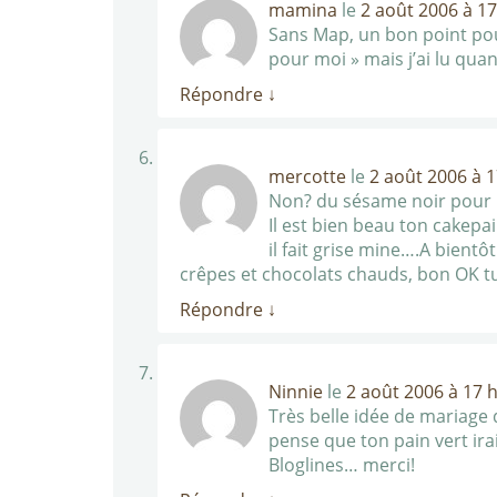
mamina
le
2 août 2006 à 17
Sans Map, un bon point pour
pour moi » mais j’ai lu quan
Répondre
↓
mercotte
le
2 août 2006 à 
Non? du sésame noir pour moi
Il est bien beau ton cakepai
il fait grise mine….A bientô
crêpes et chocolats chauds, bon OK tu
Répondre
↓
Ninnie
le
2 août 2006 à 17 
Très belle idée de mariage d
pense que ton pain vert ira
Bloglines… merci!