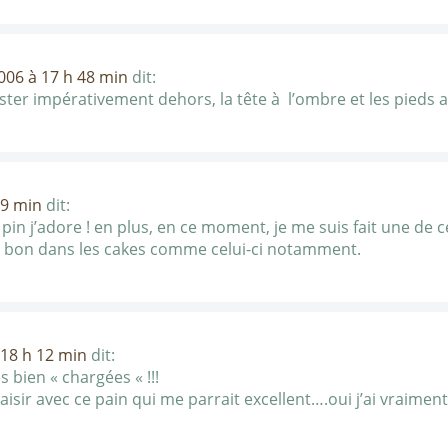
006 à 17 h 48 min
dit:
uster impérativement dehors, la tête à l’ombre et les pieds a
09 min
dit:
in j’adore ! en plus, en ce moment, je me suis fait une de ce
t bon dans les cakes comme celui-ci notamment.
 18 h 12 min
dit:
 bien « chargées « !!!
plaisir avec ce pain qui me parrait excellent….oui j’ai vraimen