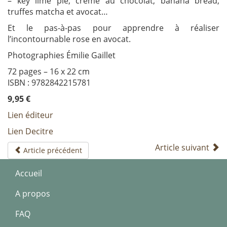
– key lime pie, crème au chocolat, banana bread,
truffes matcha et avocat…
Et le pas-à-pas pour apprendre à réaliser
l’incontournable rose en avocat.
Photographies Émilie Gaillet
72 pages – 16 x 22 cm
ISBN : 9782842215781
9,95
€
Lien éditeur
Lien Decitre
Article suivant
Article précédent
Accueil
A propos
FAQ