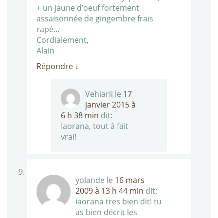
+ un jaune d’oeuf fortement
assaisonnée de gingembre frais
rapé…
Cordialement,
Alain
Répondre
↓
Vehiarii
le
17
janvier 2015 à
6 h 38 min
dit:
Iaorana, tout à fait
vrai!
yolande
le
16 mars
2009 à 13 h 44 min
dit:
iaorana tres bien dit! tu
as bien décrit les