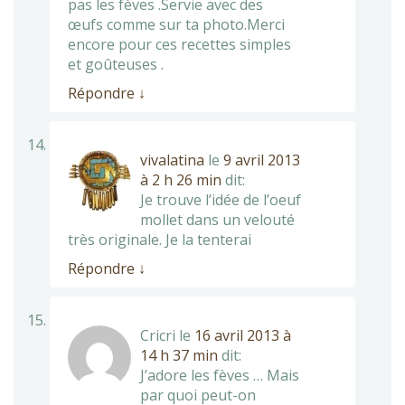
pas les fèves .Servie avec des
œufs comme sur ta photo.Merci
encore pour ces recettes simples
et goûteuses .
Répondre
↓
vivalatina
le
9 avril 2013
à 2 h 26 min
dit:
Je trouve l’idée de l’oeuf
mollet dans un velouté
très originale. Je la tenterai
Répondre
↓
Cricri
le
16 avril 2013 à
14 h 37 min
dit:
J’adore les fèves … Mais
par quoi peut-on