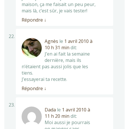
maison, ça me faisait un peu peur,
mais là, c’est sûr, je vais tester!
Répondre
↓
Agnès
le
1 avril 2010 à
10 h 31 min
dit:
J’en ai fait la semaine
dernière, mais ils
n’étaient pas aussi jolis que les
tiens.
J’essayerai ta recette.
Répondre
↓
Dada
le
1 avril 2010 à
11 h 20 min
dit:
Moi aussi je pourrais
en manger sans