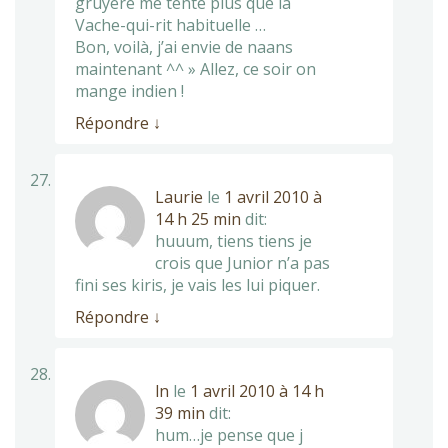
gruyère me tente plus que la
Vache-qui-rit habituelle …
Bon, voilà, j’ai envie de naans
maintenant ^^ » Allez, ce soir on
mange indien !
Répondre
↓
Laurie
le
1 avril 2010 à
14 h 25 min
dit:
huuum, tiens tiens je
crois que Junior n’a pas
fini ses kiris, je vais les lui piquer.
Répondre
↓
ln
le
1 avril 2010 à 14 h
39 min
dit:
hum…je pense que j