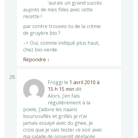
‘aurais un grand succès
auprès de mes filles avec cette
recette !
par contre trouves-tu de la crème
de gruyère bio ?
–> Oui, comme indiqué plus haut,
chez bio-verde.
Répondre
↓
Froggi
le
1 avril 2010 à
15 h 15 min
dit:
Alors, j’en fais
régulièrement à la
poele, j’adore les naans
boursouflés et grillés je n’ai
jamais essayé avec du ghee, je
crois que je vais tester ce soir avec
ma salade de pissenlit déglacée