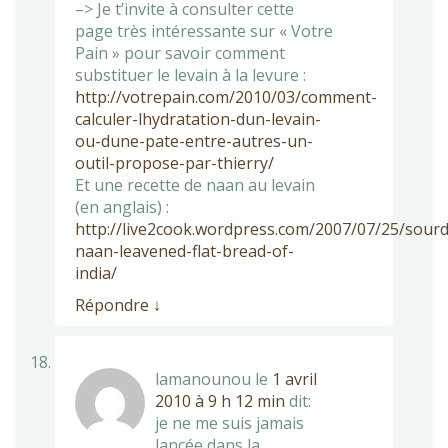
–> Je t’invite à consulter cette
page très intéressante sur « Votre
Pain » pour savoir comment
substituer le levain à la levure :
http://votrepain.com/2010/03/comment-
calculer-lhydratation-dun-levain-
ou-dune-pate-entre-autres-un-
outil-propose-par-thierry/
Et une recette de naan au levain
(en anglais) :
http://live2cook.wordpress.com/2007/07/25/sour
naan-leavened-flat-bread-of-
india/
Répondre
↓
lamanounou
le
1 avril
2010 à 9 h 12 min
dit:
je ne me suis jamais
lancée dans la