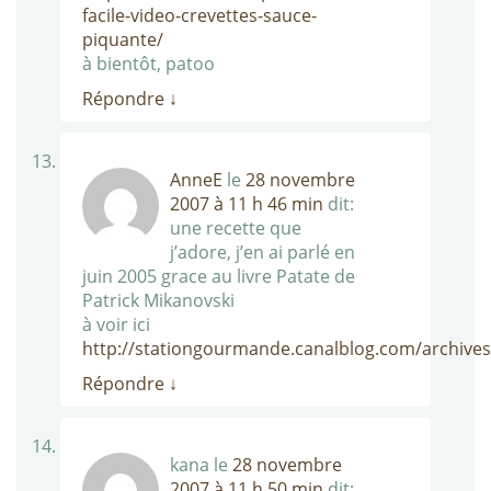
facile-video-crevettes-sauce-
piquante/
à bientôt, patoo
Répondre
↓
AnneE
le
28 novembre
2007 à 11 h 46 min
dit:
une recette que
j’adore, j’en ai parlé en
juin 2005 grace au livre Patate de
Patrick Mikanovski
à voir ici
http://stationgourmande.canalblog.com/archive
Répondre
↓
kana
le
28 novembre
2007 à 11 h 50 min
dit: