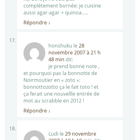
complétement bornée: je cuisine
aussi agar-agar + quinoa…..
Répondre
↓
honshuku
le
28
novembre 2007 à 21 h
48 min
dit:
je prend bonne note ,
et pourquoi pas la bonnotte de
Noirmoutier en « zoto »:
bonnottozotto ça le fait toto ! et
ça ferait une nouvellle entrée de
mot au scrabble en 2012 !
Répondre
↓
Ludi
le
29 novembre