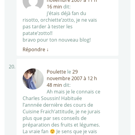
novembre 2007 à 11 h
16 min
dit:
j’étais déjà fan du
risotto, orchiette’zotto, je ne vais
pas tarder à tester les
patate’zotto!!
bravo pour ton nouveau blog!
Répondre
↓
Poulette
le
29
novembre 2007 à 12 h
48 min
dit:
Ah mais je le connais ce
Charles Soussin! Habituée
l’annnée dernière des cours de
Cuisine Fraich’attitude, je ne jurais
plus que par ses conseils de
préparation des fruits et légumes.
La vraie fan
Je sens que je vais