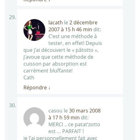
lacath
le
2 décembre
2007 à 15 h 46 min
dit:
C’est une méthode à
tester, en effet! Depuis
que j’ai découvert le « pâtotto »,
j’avoue que cette méthode de
cuisson par absorption est
carrément bluffante!
Cath
Répondre
↓
casou
le
30 mars 2008
à 17 h 59 min
dit:
MERCI .. ce patat’zotto
est … PARFAIT !
je l’ai personnellement fait avec