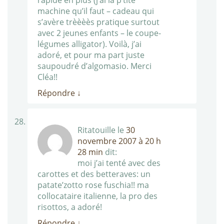
rapide en plus (j’ai la p’tite
machine qu’il faut – cadeau qui
s’avère trèèèès pratique surtout
avec 2 jeunes enfants – le coupe-
légumes alligator). Voilà, j’ai
adoré, et pour ma part juste
saupoudré d’algomasio. Merci
Cléa!!
Répondre
↓
Ritatouille
le
30
novembre 2007 à 20 h
28 min
dit:
moi j’ai tenté avec des
carottes et des betteraves: un
patate’zotto rose fuschia!! ma
collocataire italienne, la pro des
risottos, a adoré!
Répondre
↓