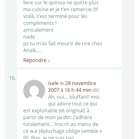
livre sur le quinoa ne quitte plus
ma cuisine et je t’en remercie !!!!
voilà, c’est terminé pour les
compliments !
amicalement
nade
ps tu m’as fait mourir de rire chez
Anaïk….
Répondre
↓
isele
le
28 novembre
2007 à 16 h 44 min
dit:
Ah, oui… bluffant! moi
qui adore tout ce qui
est exploitable (et original) à
partir de mon jardin: j’adhère
totalement… Inscrit au menu de
ce w.e (épluchage oblige semble-t-
il!). Bon, je ne suis pas