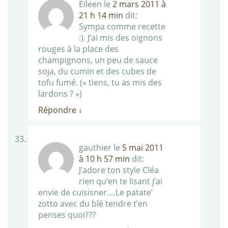
Eileen
le
2 mars 2011 à
21 h 14 min
dit:
Sympa comme recette
:). J’ai mis des oignons
rouges à la place des
champignons, un peu de sauce
soja, du cumin et des cubes de
tofu fumé. (« tiens, tu as mis des
lardons ? »)
Répondre
↓
gauthier
le
5 mai 2011
à 10 h 57 min
dit:
J’adore ton style Cléa
rien qu’en te lisant j’ai
envie de cuisisner….Le patate’
zotto avec du blé tendre t’en
penses quoi???